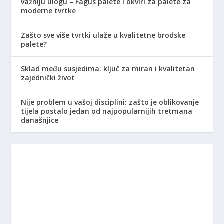
važniju ulogu – Fagus palete i okviri za palete za
moderne tvrtke
Zašto sve više tvrtki ulaže u kvalitetne brodske
palete?
Sklad među susjedima: ključ za miran i kvalitetan
zajednički život
Nije problem u vašoj disciplini: zašto je oblikovanje
tijela postalo jedan od najpopularnijih tretmana
današnjice