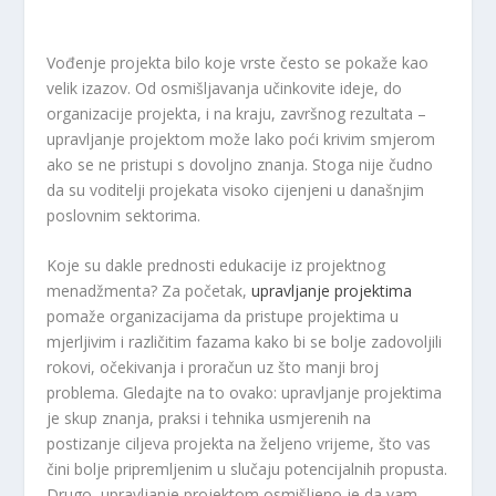
Vođenje projekta bilo koje vrste često se pokaže kao
velik izazov. Od osmišljavanja učinkovite ideje, do
organizacije projekta, i na kraju, završnog rezultata –
upravljanje projektom može lako poći krivim smjerom
ako se ne pristupi s dovoljno znanja. Stoga nije čudno
da su voditelji projekata visoko cijenjeni u današnjim
poslovnim sektorima.
Koje su dakle prednosti edukacije iz projektnog
menadžmenta? Za početak,
upravljanje projektima
pomaže organizacijama da pristupe projektima u
mjerljivim i različitim fazama kako bi se bolje zadovoljili
rokovi, očekivanja i proračun uz što manji broj
problema. Gledajte na to ovako: upravljanje projektima
je skup znanja, praksi i tehnika usmjerenih na
postizanje ciljeva projekta na željeno vrijeme, što vas
čini bolje pripremljenim u slučaju potencijalnih propusta.
Drugo, upravljanje projektom osmišljeno je da vam