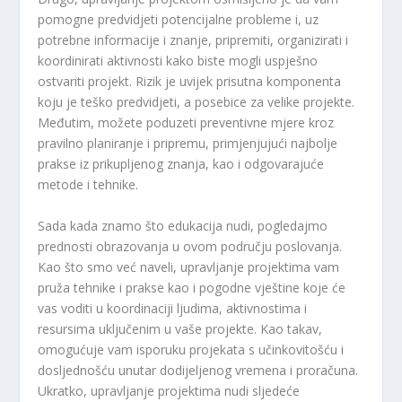
pomogne predvidjeti potencijalne probleme i, uz
potrebne informacije i znanje, pripremiti, organizirati i
koordinirati aktivnosti kako biste mogli uspješno
ostvariti projekt. Rizik je uvijek prisutna komponenta
koju je teško predvidjeti, a posebice za velike projekte.
Međutim, možete poduzeti preventivne mjere kroz
pravilno planiranje i pripremu, primjenjujući najbolje
prakse iz prikupljenog znanja, kao i odgovarajuće
metode i tehnike.
Sada kada znamo što edukacija nudi, pogledajmo
prednosti obrazovanja u ovom području poslovanja.
Kao što smo već naveli, upravljanje projektima vam
pruža tehnike i prakse kao i pogodne vještine koje će
vas voditi u koordinaciji ljudima, aktivnostima i
resursima uključenim u vaše projekte. Kao takav,
omogućuje vam isporuku projekata s učinkovitošću i
dosljednošću unutar dodijeljenog vremena i proračuna.
Ukratko, upravljanje projektima nudi sljedeće