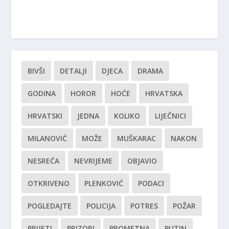
BIVŠI
DETALJI
DJECA
DRAMA
GODINA
HOROR
HOĆE
HRVATSKA
HRVATSKI
JEDNA
KOLIKO
LIJEČNICI
MILANOVIĆ
MOŽE
MUŠKARAC
NAKON
NESREĆA
NEVRIJEME
OBJAVIO
OTKRIVENO
PLENKOVIĆ
PODACI
POGLEDAJTE
POLICIJA
POTRES
POŽAR
PRIJETI
PRIZORI
PROMETNA
PUTIN