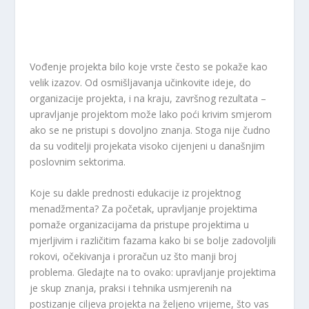
Vođenje projekta bilo koje vrste često se pokaže kao
velik izazov. Od osmišljavanja učinkovite ideje, do
organizacije projekta, i na kraju, završnog rezultata –
upravljanje projektom može lako poći krivim smjerom
ako se ne pristupi s dovoljno znanja. Stoga nije čudno
da su voditelji projekata visoko cijenjeni u današnjim
poslovnim sektorima.
Koje su dakle prednosti edukacije iz projektnog
menadžmenta? Za početak,
upravljanje projektima
pomaže organizacijama da pristupe projektima u
mjerljivim i različitim fazama kako bi se bolje zadovoljili
rokovi, očekivanja i proračun uz što manji broj
problema. Gledajte na to ovako: upravljanje projektima
je skup znanja, praksi i tehnika usmjerenih na
postizanje ciljeva projekta na željeno vrijeme, što vas