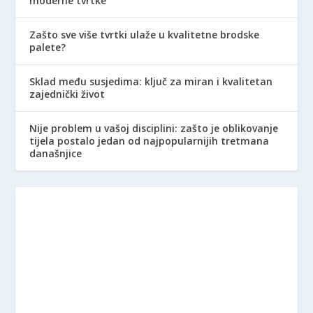
moderne tvrtke
Zašto sve više tvrtki ulaže u kvalitetne brodske
palete?
Sklad među susjedima: ključ za miran i kvalitetan
zajednički život
Nije problem u vašoj disciplini: zašto je oblikovanje
tijela postalo jedan od najpopularnijih tretmana
današnjice