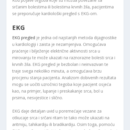
Kod pojave tegoba koje su možda povezane sa
srčanim bolestima ili bolestima krvnih žila, pacijentima
se preporučuje kardiološki pregled s EKG-om.
EKG
EKG pregled
je jedna od najstarijih metoda dijagnostike
u kardiologiji i zaista je nezamjenjiva. Omogućava
praćenje i bilježenje električne aktivnosti srca u
mirovanju te može ukazati na raznorazne bolesti srca i
krvnih žila. EKG pregled je bezbolan i neinvazivan te
traje svega nekoliko minuta, a omogućava brzu
procjenu stanja pacijenta. Analizom dobivenih rezultata
mogu se uočiti uzročnici tegoba koje pacijent osjeća
kao, na primjer, lupanje i preskakanje srca, bol u
prsima, nesvjestice i slično.
EKG daje detaljan uvid u poremećaje vezane za
otkucaje srca i srčani ritam te tako može ukazati na
aritmiju, tahikardiju ili bradikardiju. Osim toga, pomoću