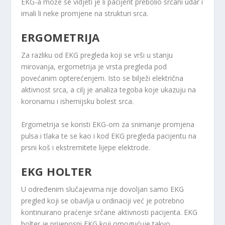
EKG-a može se vidjeti je li pacijent prebolio srčani udar i
imali li neke promjene na strukturi srca.
ERGOMETRIJA
Za razliku od EKG pregleda koji se vrši u stanju
mirovanja, ergometrija je vrsta pregleda pod
povećanim opterećenjem. Isto se bilježi električna
aktivnost srca, a cilj je analiza tegoba koje ukazuju na
koronarnu i ishemijsku bolest srca.
Ergometrija se koristi EKG-om za snimanje promjena
pulsa i tlaka te se kao i kod EKG pregleda pacijentu na
prsni koš i ekstremitete lijepe elektrode.
EKG HOLTER
U određenim slučajevima nije dovoljan samo EKG
pregled koji se obavlja u ordinaciji već je potrebno
kontinuirano praćenje srčane aktivnosti pacijenta. EKG
holter je prijenosni EKG koji omogućuje takvo