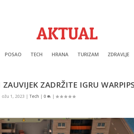
POSAO
TECH
HRANA
TURIZAM
ZDRAVLJE
AUVIJEK ZADRŽITE IGRU ​​​​WARPIP
|
ožu 1, 2023
|
Tech
|
0
|