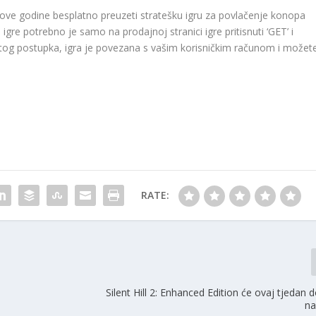
ove godine besplatno preuzeti stratešku igru ​​za povlačenje konopa
gre potrebno je samo na prodajnoj stranici igre pritisnuti ‘GET’ i
 tog postupka, igra je povezana s vašim korisničkim računom i možet
RATE:
Silent Hill 2: Enhanced Edition će ovaj tjedan do
na