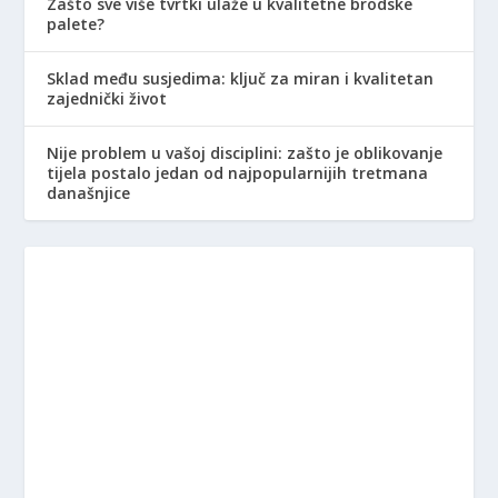
Zašto sve više tvrtki ulaže u kvalitetne brodske
palete?
Sklad među susjedima: ključ za miran i kvalitetan
zajednički život
Nije problem u vašoj disciplini: zašto je oblikovanje
tijela postalo jedan od najpopularnijih tretmana
današnjice