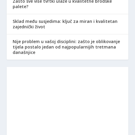
Zašto sve više tvrtki ulaže u kvalitetne brodske
palete?
Sklad među susjedima: ključ za miran i kvalitetan
zajednički život
Nije problem u vašoj disciplini: zašto je oblikovanje
tijela postalo jedan od najpopularnijih tretmana
današnjice