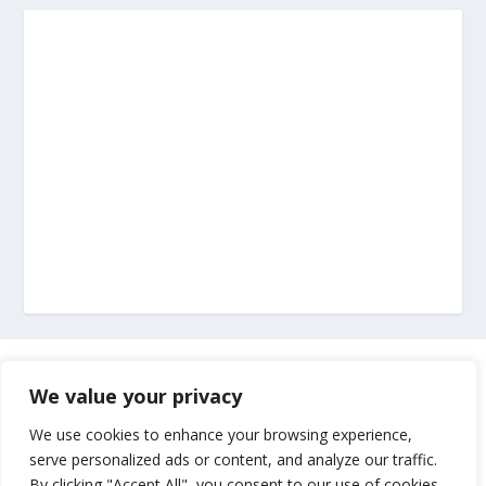
Marketing
We value your privacy
Impressum
We use cookies to enhance your browsing experience,
serve personalized ads or content, and analyze our traffic.
By clicking "Accept All", you consent to our use of cookies.
Uvjeti korištenja