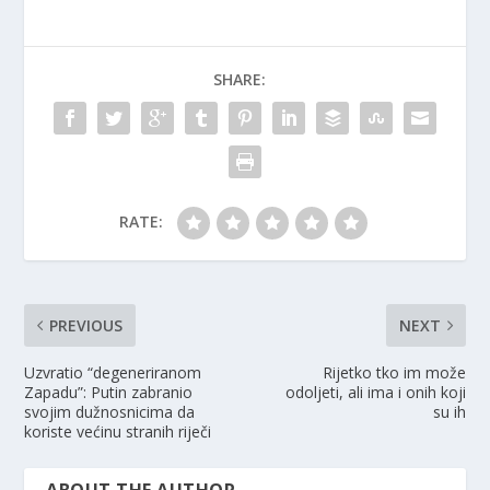
SHARE:
RATE:
PREVIOUS
NEXT
Uzvratio “degeneriranom
Rijetko tko im može
Zapadu”: Putin zabranio
odoljeti, ali ima i onih koji
svojim dužnosnicima da
su ih
koriste većinu stranih riječi
ABOUT THE AUTHOR