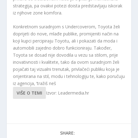
strategija, pa ovakvi potezi doista predstavljaju iskorak
iz njihove zone komfora.
Konkretnom suradnjom s Undercoverom, Toyota želi
doprijeti do nove, mlađe publike, promijeniti način na
koji kupci percipiraju Toyotu, ali i pokazati da moda i
automobili zajedno dobro funkcioniraju. Također,
Toyota se dosad nije dovodila u vezu sa stilom, prije
inovativnosti i kvalitete, tako da ovom suradnjom želi
pojačati taj vizualni trenutak, privlačeći publiku koja je
orijentirana na stil, modu i tehnologiju te, kako poručuju
iz agencija, ‘tražiš neš
VIŠE O TEMI
Izvor: Leadermedia.hr
SHARE: