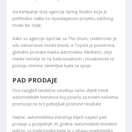
Iza kampanje stoji agencija Spring Studios koja je
prethodno radila na Hyundaijevom projektu održivog
mode Re: Style.
Kako su agencije ispričale za The Drum, Undercover je
vrlo subverzivan modni brend, a Toyota je punokrvna,
globalno poznata marka automobila. Međutim, obje
marke temelje se na funkcionalnosti i inovativnosti te
postaju iznimno zanimljive kada se spoje.
PAD PRODAJE
Ova naizgled neobična suradnja samo slijedi trend
automobilskih brendova koji posežu za novim načinima
promocije ne bi li poboljšali poslovne rezultate.
Naime, automobilska industrija bilježi najveći pad
prodaje u posljednjih 30 godina. Automobilski brendovi
prilično su tradicionalni kada je u pitanju marketinška