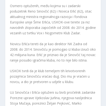
Osmero optuženih, među kojima su i zadarski
poduzetnik Reno Sinovčić (62) i Novica Erlić (62), otac
aktualnog ministra regionalnoga razvoja i fondova
Europske unije Šime Erlića, USKOK-ove terete za niz
navodnih zloporaba započetih od 2008. do 2014. godine
vezanih uz tvrtku Vox i Nogometni Klub Zadar.
Novicu Erlića tereti da je kao direktor NK Zadra od
2008. do 2014. Sinovčiću je pomogao iz kluba izvući oko
42 milijuna kuna. Erlić je priznao da je Sinovčić taj novac
ranije posudio igračima kluba, no to nije bilo istina.
USKOK tvrdi da je klub temeljem tih krivotvorenih
pozajmica Sinovčiću vraćao dug. Dio mu je vraćen u
novcu, a dio je pretvoren u udjele u klubu.
Uz Sinovčića i Erlića optuženi su bivši pročelnik zadarske
Porezne uprave Vjekoslav Jurlina, njegova nasljednica
Stoja Mučaja, poreznici Željan Pejković, Marko