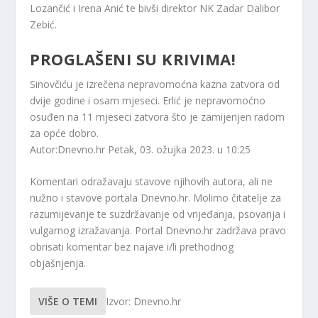
Lozančić i Irena Anić te bivši direktor NK Zadar Dalibor
Zebić.
PROGLAŠENI SU KRIVIMA!
Sinovčiću je izrečena nepravomoćna kazna zatvora od
dvije godine i osam mjeseci. Erlić je nepravomoćno
osuđen na 11 mjeseci zatvora što je zamijenjen radom
za opće dobro.
Autor:Dnevno.hr
Petak, 03. ožujka 2023. u 10:25
Komentari odražavaju stavove njihovih autora, ali ne
nužno i stavove portala Dnevno.hr. Molimo čitatelje za
razumijevanje te suzdržavanje od vrijeđanja, psovanja i
vulgarnog izražavanja. Portal Dnevno.hr zadržava pravo
obrisati komentar bez najave i/li prethodnog
objašnjenja.
VIŠE O TEMI
Izvor: Dnevno.hr