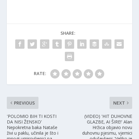
SHARE:
RATE:
PREVIOUS
NEXT
'POLOMIO BIH TI KOSTI
(VIDEO) 'HIT DUHOVNE
DA NISI ŽENSKO'
GLAZBE, AI ŠIRE!' Alan
Nepokretna baka Nataše
Hržica objavio novu
živi u paklu, učinila je što i
duhovnu pjesmu, vjernici
mnogi umirovljenici pa
oduševljeni: 'Veliko je