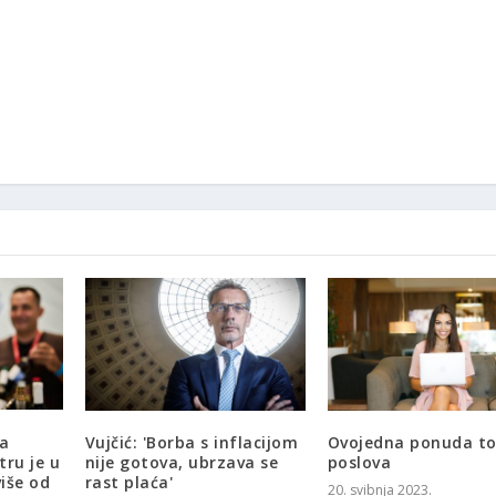
za
Vujčić: 'Borba s inflacijom
Ovojedna ponuda to
tru je u
nije gotova, ubrzava se
poslova
više od
rast plaća'
20. svibnja 2023.