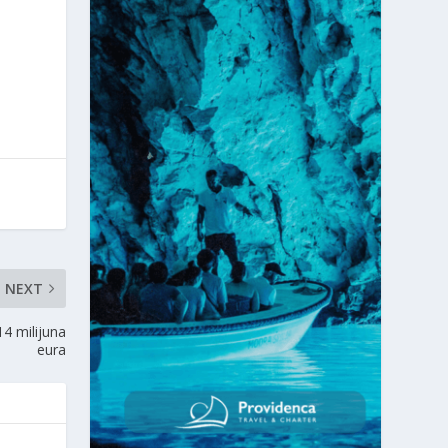
NEXT
14 milijuna
eura