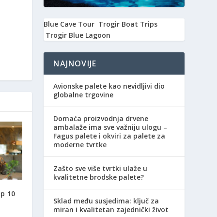
Blue Cave Tour
Trogir Boat Trips
Trogir Blue Lagoon
NAJNOVIJE
Avionske palete kao nevidljivi dio
globalne trgovine
Domaća proizvodnja drvene
ambalaže ima sve važniju ulogu –
Fagus palete i okviri za palete za
moderne tvrtke
Zašto sve više tvrtki ulaže u
kvalitetne brodske palete?
p 10
Sklad među susjedima: ključ za
miran i kvalitetan zajednički život