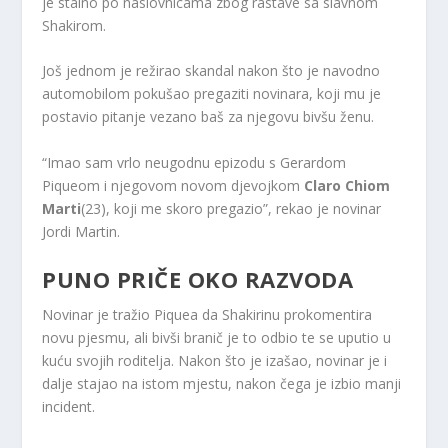
je stalno po naslovnicama zbog rastave sa slavnom
Shakirom.
Još jednom je režirao skandal nakon što je navodno
automobilom pokušao pregaziti novinara, koji mu je
postavio pitanje vezano baš za njegovu bivšu ženu.
“Imao sam vrlo neugodnu epizodu s Gerardom
Piqueom i njegovom novom djevojkom
Claro Chiom
Marti
(23), koji me skoro pregazio”, rekao je novinar
Jordi Martin.
PUNO PRIČE OKO RAZVODA
Novinar je tražio Piquea da Shakirinu prokomentira
novu pjesmu, ali bivši branič je to odbio te se uputio u
kuću svojih roditelja. Nakon što je izašao, novinar je i
dalje stajao na istom mjestu, nakon čega je izbio manji
incident.