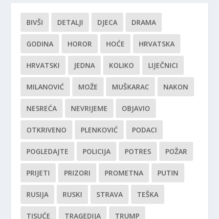
BIVŠI
DETALJI
DJECA
DRAMA
GODINA
HOROR
HOĆE
HRVATSKA
HRVATSKI
JEDNA
KOLIKO
LIJEČNICI
MILANOVIĆ
MOŽE
MUŠKARAC
NAKON
NESREĆA
NEVRIJEME
OBJAVIO
OTKRIVENO
PLENKOVIĆ
PODACI
POGLEDAJTE
POLICIJA
POTRES
POŽAR
PRIJETI
PRIZORI
PROMETNA
PUTIN
RUSIJA
RUSKI
STRAVA
TEŠKA
TISUĆE
TRAGEDIJA
TRUMP