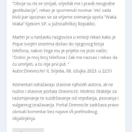
“Oboje su mi se smijali, vrijeđali me i pravili neugodne
gestikulacije”, rekao je spomenuti novinar. Već sada
bivši par upoznao se za vrijeme snimanja spota “Waka
Waka” tijekom SP. u Južnoafričkoj Republici.
Martin je u nastavku razgovora u emisiji rekao kako je
Pique svojim izvorima došao do njegovog broja
telefona, nakon čega mu je prijetio na jeziv način:
“Dobio je moj broj telefona i čak me nazvao i rekao da
ću umrijeti, a to nije prvi put. ”
Autor:Dnevno.hr/ IL
Srijeda, 08. ožujka 2023. u 22:51
Komentari odražavaju stavove njihovih autora, ali ne
nužno i stavove portala Dnevno.hr. Molimo čitatelje za
razumijevanje te suzdržavanje od vrijeđanja, psovanja i
vulgarnog izražavanja. Portal Dnevno.hr zadržava pravo
obrisati komentar bez najave i/li prethodnog
objašnjenja.