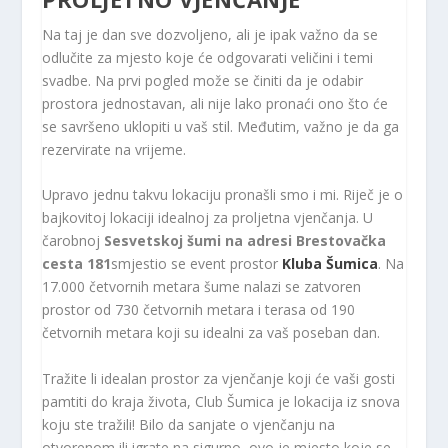
Na taj je dan sve dozvoljeno, ali je ipak važno da se
odlučite za mjesto koje će odgovarati veličini i temi
svadbe. Na prvi pogled može se činiti da je odabir
prostora jednostavan, ali nije lako pronaći ono što će
se savršeno uklopiti u vaš stil. Međutim, važno je da ga
rezervirate na vrijeme.
Upravo jednu takvu lokaciju pronašli smo i mi. Riječ je o
bajkovitoj lokaciji idealnoj za proljetna vjenčanja. U
čarobnoj
Sesvetskoj šumi na adresi Brestovačka
cesta 181
smjestio se event prostor
Kluba Šumica
. Na
17.000 četvornih metara šume nalazi se zatvoren
prostor od 730 četvornih metara i terasa od 190
četvornih metara koji su idealni za vaš poseban dan.
Tražite li idealan prostor za vjenčanje koji će vaši gosti
pamtiti do kraja života, Club Šumica je lokacija iz snova
koju ste tražili! Bilo da sanjate o vjenčanju na
otvorenom ili igrate na sigurno, ovo je mjesto koje se