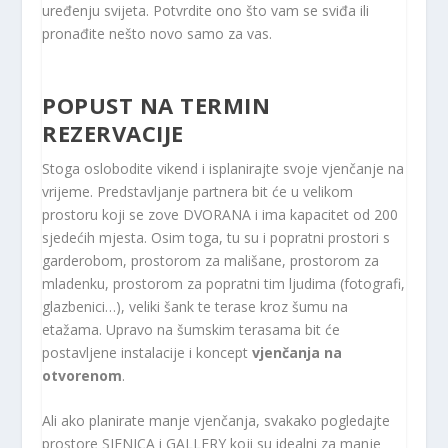
uređenju svijeta. Potvrdite ono što vam se sviđa ili
pronađite nešto novo samo za vas.
POPUST NA TERMIN
REZERVACIJE
Stoga oslobodite vikend i isplanirajte svoje vjenčanje na
vrijeme. Predstavljanje partnera bit će u velikom
prostoru koji se zove DVORANA i ima kapacitet od 200
sjedećih mjesta. Osim toga, tu su i popratni prostori s
garderobom, prostorom za mališane, prostorom za
mladenku, prostorom za popratni tim ljudima (fotografi,
glazbenici…), veliki šank te terase kroz šumu na
etažama. Upravo na šumskim terasama bit će
postavljene instalacije i koncept
vjenčanja na
otvorenom
.
Ali ako planirate manje vjenčanja, svakako pogledajte
prostore SJENICA i GALLERY koji su idealni za manje