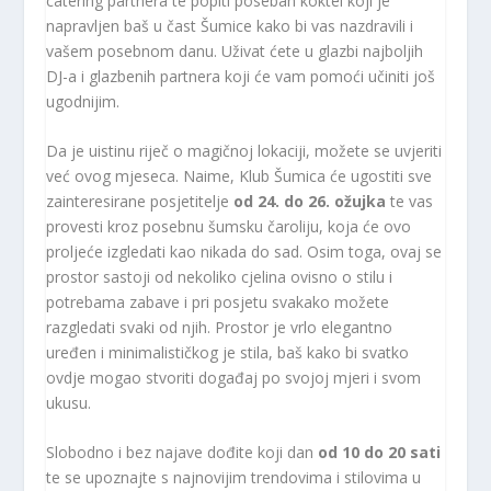
catering partnera te popiti poseban koktel koji je
napravljen baš u čast Šumice kako bi vas nazdravili i
vašem posebnom danu. Uživat ćete u glazbi najboljih
DJ-a i glazbenih partnera koji će vam pomoći učiniti još
ugodnijim.
Da je uistinu riječ o magičnoj lokaciji, možete se uvjeriti
već ovog mjeseca. Naime, Klub Šumica će ugostiti sve
zainteresirane posjetitelje
od 24. do 26. ožujka
te vas
provesti kroz posebnu šumsku čaroliju, koja će ovo
proljeće izgledati kao nikada do sad. Osim toga, ovaj se
prostor sastoji od nekoliko cjelina ovisno o stilu i
potrebama zabave i pri posjetu svakako možete
razgledati svaki od njih. Prostor je vrlo elegantno
uređen i minimalističkog je stila, baš kako bi svatko
ovdje mogao stvoriti događaj po svojoj mjeri i svom
ukusu.
Slobodno i bez najave dođite koji dan
od 10 do 20 sati
te se upoznajte s najnovijim trendovima i stilovima u