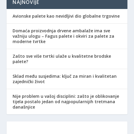
NAJNOVIJE
Avionske palete kao nevidljivi dio globalne trgovine
Domaća proizvodnja drvene ambalaže ima sve
važniju ulogu – Fagus palete i okviri za palete za
moderne tvrtke
Zašto sve više tvrtki ulaže u kvalitetne brodske
palete?
Sklad među susjedima: ključ za miran i kvalitetan
zajednički život
Nije problem u vašoj disciplini: zašto je oblikovanje
tijela postalo jedan od najpopularnijih tretmana
današnjice