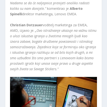
Nadamo se da će naljepnice prenijeti onoliko radosti
koliko su nam donijele.”
komentirao je
Alberto
Spinelli
direktor marketinga, Lenovo EMEA.
Christian Dotzauer
voditelj marketinga za EMEA,
AMD, izjavio je:
„Ovo istraživanje ukazuje na važnu istinu
o ulozi iskustva igranja u životima mnogih ljudi kao
izvora zabave, bogate društvene povezanosti i istinskog
samoizražavanja. Zajednice koje se formiraju oko igranja
i iskustva igranja razlikuju se od bilo kojih drugih, a mi
smo uzbuđeni što smo partneri s Lenovoom kako bismo
proslavili igrače koji unose svoje pravo u druge aspekte
svojih života sa Savage Stickers.”