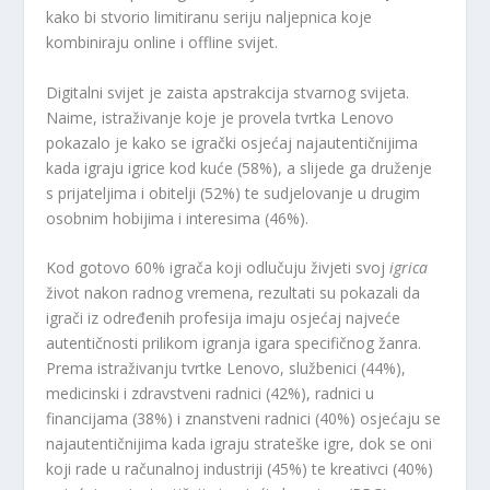
kako bi stvorio limitiranu seriju naljepnica koje
kombiniraju online i offline svijet.
Digitalni svijet je zaista apstrakcija stvarnog svijeta.
Naime, istraživanje koje je provela tvrtka Lenovo
pokazalo je kako se igrački osjećaj najautentičnijima
kada igraju igrice kod kuće (58%), a slijede ga druženje
s prijateljima i obitelji (52%) te sudjelovanje u drugim
osobnim hobijima i interesima (46%).
Kod gotovo 60% igrača koji odlučuju živjeti svoj
igrica
život nakon radnog vremena, rezultati su pokazali da
igrači iz određenih profesija imaju osjećaj najveće
autentičnosti prilikom igranja igara specifičnog žanra.
Prema istraživanju tvrtke Lenovo, službenici (44%),
medicinski i zdravstveni radnici (42%), radnici u
financijama (38%) i znanstveni radnici (40%) osjećaju se
najautentičnijima kada igraju strateške igre, dok se oni
koji rade u računalnoj industriji (45%) te kreativci (40%)