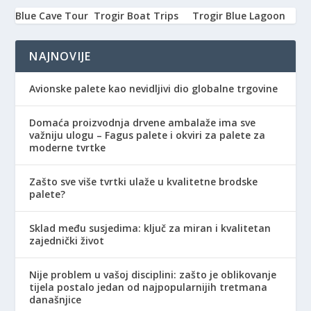
Blue Cave Tour
Trogir Boat Trips
Trogir Blue Lagoon
NAJNOVIJE
Avionske palete kao nevidljivi dio globalne trgovine
Domaća proizvodnja drvene ambalaže ima sve
važniju ulogu – Fagus palete i okviri za palete za
moderne tvrtke
Zašto sve više tvrtki ulaže u kvalitetne brodske
palete?
Sklad među susjedima: ključ za miran i kvalitetan
zajednički život
Nije problem u vašoj disciplini: zašto je oblikovanje
tijela postalo jedan od najpopularnijih tretmana
današnjice