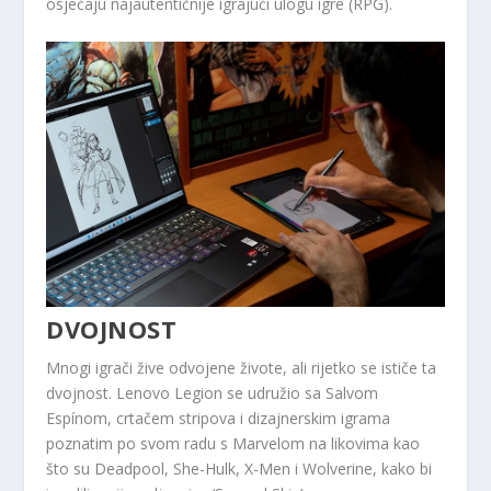
osjećaju najautentičnije igrajući ulogu igre (RPG).
DVOJNOST
Mnogi igrači žive odvojene živote, ali rijetko se ističe ta
dvojnost. Lenovo Legion se udružio sa Salvom
Espínom, crtačem stripova i dizajnerskim igrama
poznatim po svom radu s Marvelom na likovima kao
što su Deadpool, She-Hulk, X-Men i Wolverine, kako bi