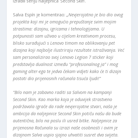
izradili seriju naljepnica ‘Second Skin’.
Salva Espín je komentirao:
„Nevjerojatno je bio dio ovog
projekta koji mi je omogućio prepuštanje svim mojim
strastima: dizajnu, igricama i tehnologijama. U
potpunosti sam uživao u cijelom kreativnom procesu,
blisko surađujući s Lenovo timom na oblikovanju pet
dizajna koji najbolje ilustriraju rezultate istraživanja. Već
sam personalizirao svoj Lenovo Legion 7 sticker koji
predstavlja dualnost između “profesionalnog ja” i mog
gaming alter-ega te jedva čekam vidjeti kako će ti dizajn
postati dio prijenosnih računala tisuća ljudi!”
“Bilo nam je zabavno raditi sa Salvom na kampanji
Second Skin. Kao marka koja je oduvijek strastveno
podržavala igrače da rade nevjerojatne stvari, naša je
ambicija da naljepnice Second Skin potiču našu da bude
autentična, bilo na poslu ili usred bitke. Naljepnice za
prijenosna Računala su izrazi naše osobnosti i ovim je
dizajnom Salva uspio sjajno uhvatiti susret dva svijeta.