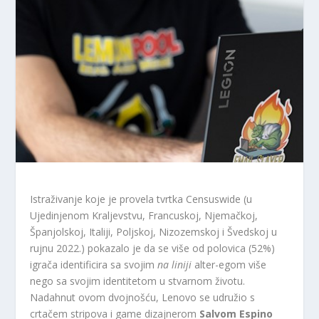
Istraživanje koje je provela tvrtka Censuswide (u
Ujedinjenom Kraljevstvu, Francuskoj, Njemačkoj,
Španjolskoj, Italiji, Poljskoj, Nizozemskoj i Švedskoj u
rujnu 2022.) pokazalo je da se više od polovica (52%)
igrača identificira sa svojim
na liniji
alter-egom više
nego sa svojim identitetom u stvarnom životu.
Nadahnut ovom dvojnošću, Lenovo se udružio s
crtačem stripova i game dizajnerom
Salvom Espino