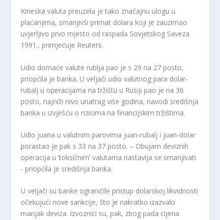
Kineska valuta preuzela je tako značajnu ulogu u
plaćanjima, smanjivši primat dolara koji je zauzimao
uvjerljivo prvo mjesto od raspada Sovjetskog Saveza
1991., primjećuje Reuters.
Udio domaće valute rublja pao je s 29 na 27 posto,
priopćila je banka. U veljači udio valutnog para dolar-
rubalj u operacijama na tržištu u Rusiji pao je na 36
posto, najniži nivo unatrag više godina, navodi središnja
banka u izvješću o rizicima na financijskim tržištima.
Udio juana u valutnim parovima juan-rubalj i juan-dolar
porastao je pak s 33 na 37 posto. – Obujam deviznih
operacija u ‘toksičnim’ valutama nastavlja se smanjivati ​​
- priopćila je središnja banka.
U veljači su banke ograničile pristup dolarskoj likvidnosti
očekujući nove sankcije, što je nakratko izazvalo
manjak deviza. Izvoznici su, pak, zbog pada cijena