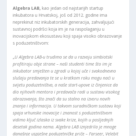
Algebra LAB,
kao jedan od najstarijih startup
inkubatora u Hrvatskoj, još od 2012. godine ima
neprekinut niz inkubatorskih generacija, zahvaljujući
sustavnoj podršci koja im je na raspolaganju u
inovacijskom ekosustavu koji spaja visoko obrazovanje
s poduzetništvom:
„
U Algebra LAB-u trudimo se
da u razvoju simbiotski
profitiraju obje strane – naši studenti time što im je
inkubator smješten u zgradi u kojoj uče i svakodnevno
slušaju predavanja te se u kratkom roku mogu naći u
svijetu poduzetništva, a naše start-upove iz činjenice da
dio njihovih mentora i predavača radi u sustavu visokog
obrazovanja, što znači da su stalno na izvoru novih
znanja i informacija. U takvom suradničkom sustavu koji
spaja vrhunske inovacije i znanost s poduzetništvom
vidimo ključ izlaska iz svake krize, kojih u posljednjih
desetak godina nema. Algebra LAB iznjedrila je mnoge
današnje uspješne poduzetničke priče – Farseer, Velebit