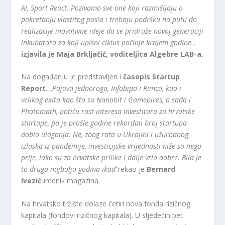
AI, Sport React. Pozivamo sve one koji razmišljaju o
pokretanju vlastitog posla i trebaju podršku na putu do
realizacije inovativne ideje da se pridruže novoj generaciji
inkubatora za koji upisni ciklus počinje krajem godine.
,
izjavila je Maja Brkljačić, voditeljica Algebre LAB-a.
Na događanju je predstavljen i
časopis Startup
Report
. „
Pojava jednoroga, Infobipa i Rimca, kao i
velikog exita kao što su Nanobit i Gamepires, a sada i
Photomath, potiču rast interesa investitora za hrvatske
startupe, pa je prošle godine rekordan broj startupa
dobio ulaganja. Ne, zbog rata u Ukrajini i užurbanog
izlaska iz pandemije, investicijske vrijednosti niže su nego
prije, iako su za hrvatske prilike i dalje vrlo dobre. Bila je
to druga najbolja godina ikad”
rekao je
Bernard
Ivezić
urednik magazina.
Na hrvatsko tržište dolaze četiri nova fonda rizičnog
kapitala (fondovi rizičnog kapitala). U sljedećih pet