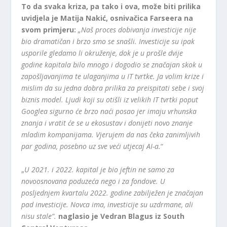
To da svaka kriza, pa tako i ova, može biti prilika
uvidjela je Matija Nakić, osnivačica Farseera na
svom primjeru:
„Naš proces dobivanja investicije nije
bio dramatičan i brzo smo se snašli. Investicije su ipak
usporile gledamo li okruženje, dok je u prošle dvije
godine kapitala bilo mnogo i dogodio se značajan skok u
zapošljavanjima te ulaganjima u IT tvrtke. Ja volim krize i
mislim da su jedna dobra prilika za preispitati sebe i svoj
biznis model. Ljudi koji su otišli iz velikih IT tvrtki poput
Googlea sigurno će brzo naći posao jer imaju vrhunska
znanja i vratit će se u ekosustav i donijeti novo znanje
mladim kompanijama. Vjerujem da nas čeka zanimljivih
par godina, posebno uz sve veći utjecaj AI-a.
“
„
U 2021. i 2022. kapital je bio jeftin ne samo za
novoosnovana poduzeća nego i za fondove. U
posljednjem kvartalu 2022. godine zabilježen je značajan
pad investicije. Novca ima, investicije su uzdrmane, ali
nisu stale”.
naglasio je Vedran Blagus iz South