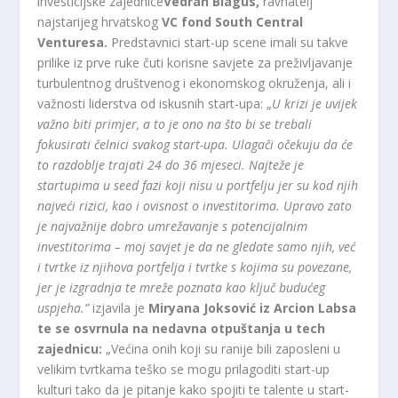
investicijske zajednice
Vedran Blagus,
ravnatelj
najstarijeg hrvatskog
VC fond South Central
Venturesa.
Predstavnici start-up scene imali su takve
prilike iz prve ruke čuti korisne savjete za preživljavanje
turbulentnog društvenog i ekonomskog okruženja, ali i
važnosti liderstva od iskusnih start-upa: „
U krizi je uvijek
važno biti primjer, a to je ono na što bi se trebali
fokusirati čelnici svakog start-upa. Ulagači očekuju da će
to razdoblje trajati 24 do 36 mjeseci. Najteže je
startupima u seed fazi koji nisu u portfelju jer su kod njih
najveći rizici, kao i ovisnost o investitorima. Upravo zato
je najvažnije dobro umrežavanje s potencijalnim
investitorima – moj savjet je da ne gledate samo njih, već
i tvrtke iz njihova portfelja i tvrtke s kojima su povezane,
jer je izgradnja te mreže poznata kao ključ budućeg
uspjeha.”
izjavila je
Miryana Joksović iz Arcion Labsa
te se osvrnula na nedavna otpuštanja u tech
zajednicu:
„Većina onih koji su ranije bili zaposleni u
velikim tvrtkama teško se mogu prilagoditi start-up
kulturi tako da je pitanje kako spojiti te talente u start-