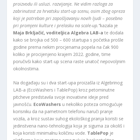
proizvodu ili usluzi. razvijanje. Ne vidim razloga za
zabrinutost za hrvatsku start-up scenu, osim zbog opreza
koji je potreban pri zapošljavanju novih ljudi – posebno
pri promjeni kulture i prelasku na scale-up.”
kazala je
Maja Brkljačić, voditeljica Algebra LAB-a
te dodala
kako se brojka od 500 – 600 startupa s početka prošle
godine prema nekim procjenama popela na čak 900
koliko je procijenjeno krajem 2022. godine, time
poručivši kako start-up scena raste unatoč nepovoljnim
okolnostima.
Na događaju su i dva start-upa proizašla iz Algebrinog
LAB-a (EcoWashers i TablePop) kroz petominutne
pitcheve predstavila svoje inovativne ideje pred
javnošću.
EcoWashers
u nekoliko poteza omogućuje
korisniku da na pametnom telefonu naruči pranje
vozila, a kroz sustav suhog ekološkog pranja koristi se
jedinstvena nano-tehnologija koja je sigurna za okoliš i
koja koristi minimalnu količinu vode.
TablePop
je