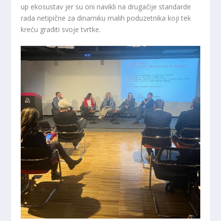
up ekosustav jer su oni navikli na drugačije standarde
rada netipične za dinamiku malih poduzetnika koji tek
kreću graditi svoje tvrtke.