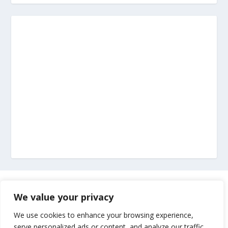
Marketing
We value your privacy
Impressum
We use cookies to enhance your browsing experience,
serve personalized ads or content, and analyze our traffic.