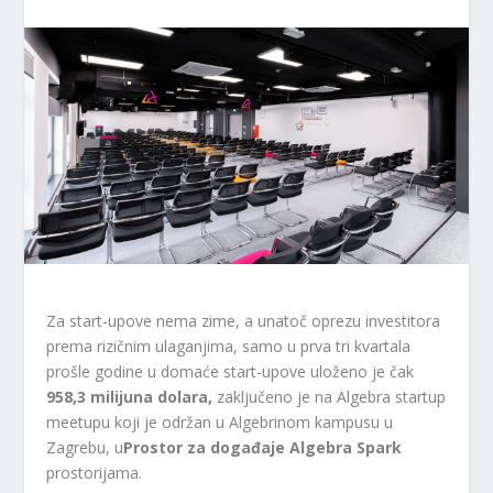
Za start-upove nema zime, a unatoč oprezu investitora
prema rizičnim ulaganjima, samo u prva tri kvartala
prošle godine u domaće start-upove uloženo je čak
958,3 milijuna dolara,
zaključeno je na Algebra startup
meetupu koji je održan u Algebrinom kampusu u
Zagrebu, u
Prostor za događaje Algebra Spark
prostorijama.