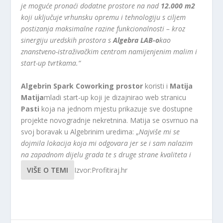
je moguće pronaći dodatne prostore na nad
12.000 m2
koji uključuje vrhunsku opremu i tehnologiju s ciljem
postizanja maksimalne razine funkcionalnosti – kroz
sinergiju uredskih prostora s
Algebra LAB-o
kao
znanstveno-istraživačkim centrom namijenjenim malim i
start-up tvrtkama.“
Algebrin Spark Coworking prostor
koristi i
Matija
Matija
mladi start-up koji je dizajnirao web stranicu
Pasti
koja na jednom mjestu prikazuje sve dostupne
projekte novogradnje nekretnina. Matija se osvrnuo na
svoj boravak u Algebrinim uredima: „
Najviše mi se
dojmila lokacija koja mi odgovara jer se i sam nalazim
na zapadnom dijelu grada te s druge strane kvaliteta i
VIŠE O TEMI
Izvor:Profitiraj.hr