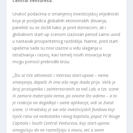
Central Venturesa.
Unatoč podacima o smanjenoj investicijskoj vrijednosti
koja je posljedica globalnih ekonomskih zbivanja,
panelisti su se složili kako je pred domaćom, ali i
globalnom start-up scenom izazovan period samo uvod
u nastavak prosperitetnog razdoblja. Naime, pred start-
upašima sada su novi izazovi u vidu ulaganja u
istraživanja i razvoj, kao temelj novih inovacija koje
mogu pomoći prebroditi krizu:
„
Što se tiče aktivnosti i interesa start-upova – nema
smanjenja, dapače ih ima više nego ikada prije. Velik je
broj pristupnika i zainteresiranih za naš Lab, a tzv. scene
ili zamora materijala nema, po onome što vidimo – a to
je reakcija na događaje i same aplikacije, vidi se živost
scene. U Hrvatskoj je sve više investicijskih fondova koji
liječe ranu od nedostatka ranog kapitala, poput Fil Rouge
Capitala i South Central Venturesa, koji start-upima
omogućuju da ne razmišljaju o novcu, već o svom