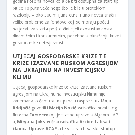
godina količina novca koja će biti dostupna za start-up
bit će 10 puta veća nego što je bila u proteklom
razdoblju – oko 300 milijuna eura. Puno novca znači i
velike probleme za fondove koji se moraju početi
natjecati za start-upe što čini cijeli ekosustav dosta
dinamičnim i konkurentnim, posebno u okruženju krize i
gospodarske neizvjesnosti.
UTJECAJ GOSPODARSKE KRIZE TE
KRIZE IZAZVANE RUSKOM AGRESIJOM
NA UKRAJINU NA INVESTICIJSKU
KLIMU
Utjecaj gospodarske krize te krize izazvane ruskom
agresijom na Ukrajinu na investicijsku klimu nije
zanemariv, o čemu su na panelu raspravi, uz
Maju
Brkljačić
govorili i
Matija Nakić
osnivačica hrvatskog
fintecha
Farseera
koji je stasao upravo u Algebra LAB-
u;
Miryana Joksović
suosnivačica
Arcion Labsa i
članica Uprave ACAP
-a te veteran hrvatske startup