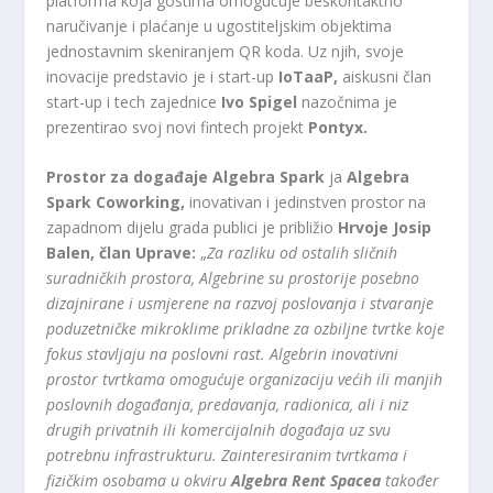
platforma koja gostima omogućuje beskontaktno
naručivanje i plaćanje u ugostiteljskim objektima
jednostavnim skeniranjem QR koda. Uz njih, svoje
inovacije predstavio je i start-up
IoTaaP,
aiskusni član
start-up i tech zajednice
Ivo Spigel
nazočnima je
prezentirao svoj novi fintech projekt
Pontyx.
Prostor za događaje Algebra Spark
ja
Algebra
Spark Coworking,
inovativan i jedinstven prostor na
zapadnom dijelu grada publici je približio
Hrvoje Josip
Balen, član Uprave:
„
Za razliku od ostalih sličnih
suradničkih prostora, Algebrine su prostorije posebno
dizajnirane i usmjerene na razvoj poslovanja i stvaranje
poduzetničke mikroklime prikladne za ozbiljne tvrtke koje
fokus stavljaju na poslovni rast. Algebrin inovativni
prostor tvrtkama omogućuje organizaciju većih ili manjih
poslovnih događanja, predavanja, radionica, ali i niz
drugih privatnih ili komercijalnih događaja uz svu
potrebnu infrastrukturu. Zainteresiranim tvrtkama i
fizičkim osobama u okviru
Algebra Rent Spacea
također