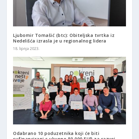
Ljubomir Tomašić (btc): Obiteljska tvrtka iz
Nedelišća izrasla je u regionalnog lidera
18. lipnja 2023.
Odabrano 10 poduzetnika koji će biti
sufinancirani s ukupno 50.000 EUR za razvoj