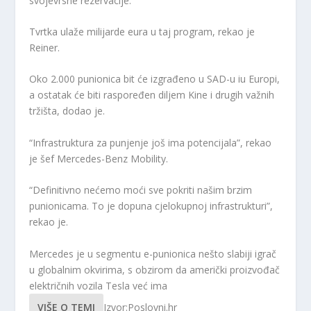
svojevrsne rezervacije.
Tvrtka ulaže milijarde eura u taj program, rekao je
Reiner.
Oko 2.000 punionica bit će izgrađeno u SAD-u iu Europi,
a ostatak će biti raspoređen diljem Kine i drugih važnih
tržišta, dodao je.
“Infrastruktura za punjenje još ima potencijala”, rekao
je šef Mercedes-Benz Mobility.
“Definitivno nećemo moći sve pokriti našim brzim
punionicama. To je dopuna cjelokupnoj infrastrukturi”,
rekao je.
Mercedes je u segmentu e-punionica nešto slabiji igrač
u globalnim okvirima, s obzirom da američki proizvođač
električnih vozila Tesla već ima
VIŠE O TEMI
Izvor:Poslovni.hr