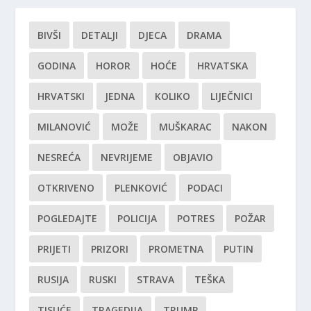
BIVŠI
DETALJI
DJECA
DRAMA
GODINA
HOROR
HOĆE
HRVATSKA
HRVATSKI
JEDNA
KOLIKO
LIJEČNICI
MILANOVIĆ
MOŽE
MUŠKARAC
NAKON
NESREĆA
NEVRIJEME
OBJAVIO
OTKRIVENO
PLENKOVIĆ
PODACI
POGLEDAJTE
POLICIJA
POTRES
POŽAR
PRIJETI
PRIZORI
PROMETNA
PUTIN
RUSIJA
RUSKI
STRAVA
TEŠKA
TISUĆE
TRAGEDIJA
TRUMP