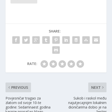
SHARE:
RATE:
PREVIOUS
NEXT
Povjesničar tragao za
Sukob i raskol među
zlatom od svoje 10-te
najutjecajnijim lokalnim
godine: Sedamnaest godina
dioničarima dobio je na
kasnije pronašao blago
žestini