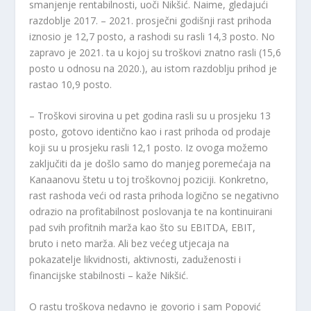
smanjenje rentabilnosti, uoči Nikšić. Naime, gledajući
razdoblje 2017. – 2021. prosječni godišnji rast prihoda
iznosio je 12,7 posto, a rashodi su rasli 14,3 posto. No
zapravo je 2021. ta u kojoj su troškovi znatno rasli (15,6
posto u odnosu na 2020.), au istom razdoblju prihod je
rastao 10,9 posto.
– Troškovi sirovina u pet godina rasli su u prosjeku 13
posto, gotovo identično kao i rast prihoda od prodaje
koji su u prosjeku rasli 12,1 posto. Iz ovoga možemo
zaključiti da je došlo samo do manjeg poremećaja na
Kanaanovu štetu u toj troškovnoj poziciji. Konkretno,
rast rashoda veći od rasta prihoda logično se negativno
odrazio na profitabilnost poslovanja te na kontinuirani
pad svih profitnih marža kao što su EBITDA, EBIT,
bruto i neto marža. Ali bez većeg utjecaja na
pokazatelje likvidnosti, aktivnosti, zaduženosti i
financijske stabilnosti – kaže Nikšić.
O rastu troškova nedavno je govorio i sam Popović