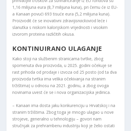
prihvatljivi troškovi za sufinanciranje iz EU fondova su
1,16 milijuna eura (8,7 milijuna kuna), pri čemu će iz EU-
a Kanaan povući 693 tisuće eura (5,2 milijuna kuna).
Proizvodit će se inovativni zdraviji
snackovi
od leće i
slanutka s niskom kalorijskom vrijednosti i visokim
izvorom proteina različitih okusa.
KONTINUIRANO ULAGANJE
Kako stoji na službenim stranicama tvrtke, zbog
spomenuta dva proizvoda, u 2025. godini očekuje se
rast prihoda od prodaje i izvoza od 25 posto (od ta dva
proizvoda tvrtka ima velika očekivanja na stranim
tržištima) u odnosu na 2021. godinu, a zbog ovoga
novinama uvest će se i nova organizacijska jedinica.
– Kanaan ima dosta jaku konkurenciju u Hrvatskoj i na
stranim tržištima. Zbog toga je mnogo ulagao u nove
strojeve, generalno u tehnologiju – govori nam
stručnjak za prehrambenu industriju koji je želio ostati