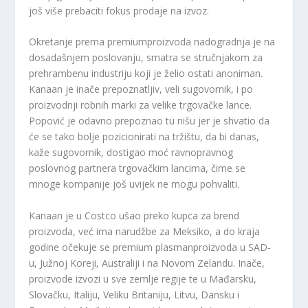
još više prebaciti fokus prodaje na izvoz.
Okretanje prema premium
proizvoda nadogradnja je na
dosadašnjem poslovanju, smatra se stručnjakom za
prehrambenu industriju koji je želio ostati anoniman.
Kanaan je inače prepoznatljiv, veli sugovornik, i po
proizvodnji robnih marki za velike trgovačke lance.
Popović je odavno prepoznao tu nišu jer je shvatio da
će se tako bolje pozicionirati na tržištu, da bi danas,
kaže sugovornik, dostigao moć ravnopravnog
poslovnog partnera trgovačkim lancima, čime se
mnoge kompanije još uvijek ne mogu pohvaliti.
Kanaan je u Costco ušao preko kupca za brend
proizvoda, već ima narudžbe za Meksiko, a do kraja
godine očekuje se premium plasman
proizvoda u SAD-
u, Južnoj Koreji, Australiji i na Novom Zelandu. Inače,
proizvode izvozi u sve zemlje regije te u Mađarsku,
Slovačku, Italiju, Veliku Britaniju, Litvu, Dansku i