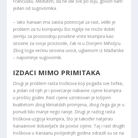
Francusku. Međutim, da ne ide sve po loju, govori nam
jedan od sugovornika.
– Iako Kanaan ima zaista potencijal za rast, veliki je
problem za tu kompaniju što nigdje ne može dobiti
zemlju za proizvodnju posebne vrste krumpira kao
sirovine za svoje proizvode, čak ni u Donjem Miholjcu.
Zbog toga većinu sirovina uvozi, uglavnom iz Mađarske
– napominje sugovornik.
IZDACI MIMO PRIMITAKA
Drugi je problem rasta troškova koji pogađa sve tvrtke,
a jedan od njih je i povećanje nabavne cijene krumpira
u prošloj godini. Rast cijene uzrokovan je lošijom
kvalitetom zbog klimatskih promjena, zbog čega ga je u
ponudi bilo manje nego ranije. Drugi je razlog rasta
troškova uzgoja krumpira, što je također natjerao
Kanaanove dobavljače da povise cijene. Taj i rast drugih
troškova u Kanaanu posljednjih godina odrazili su se na