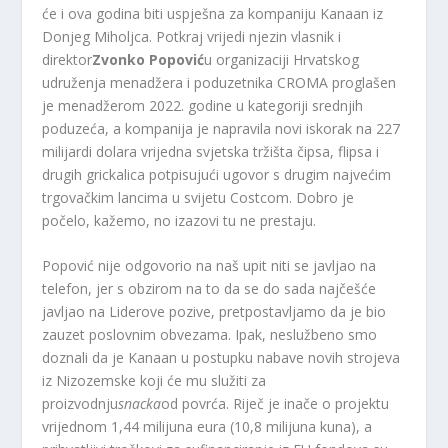
će i ova godina biti uspješna za kompaniju Kanaan iz
Donjeg Miholjca. Potkraj vrijedi njezin vlasnik i
direktor
Zvonko Popović
u organizaciji Hrvatskog
udruženja menadžera i poduzetnika CROMA proglašen
je menadžerom 2022. godine u kategoriji srednjih
poduzeća, a kompanija je napravila novi iskorak na 227
milijardi dolara vrijedna svjetska tržišta čipsa, flipsa i
drugih grickalica potpisujući ugovor s drugim najvećim
trgovačkim lancima u svijetu Costcom. Dobro je
počelo, kažemo, no izazovi tu ne prestaju.
Popović nije odgovorio na naš upit niti se javljao na
telefon, jer s obzirom na to da se do sada najčešće
javljao na Liderove pozive, pretpostavljamo da je bio
zauzet poslovnim obvezama. Ipak, neslužbeno smo
doznali da je Kanaan u postupku nabave novih strojeva
iz Nizozemske koji će mu služiti za
proizvodnju
snacka
od povrća. Riječ je inače o projektu
vrijednom 1,44 milijuna eura (10,8 milijuna kuna), a