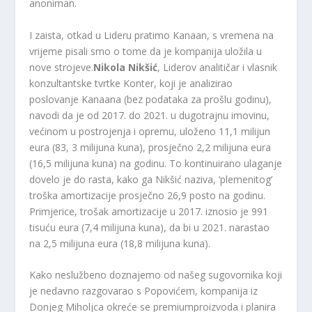
anoniman.
I zaista, otkad u Lideru pratimo Kanaan, s vremena na
vrijeme pisali smo o tome da je kompanija uložila u
nove strojeve.
Nikola Nikšić
, Liderov analitičar i vlasnik
konzultantske tvrtke Konter, koji je analizirao
poslovanje Kanaana (bez podataka za prošlu godinu),
navodi da je od 2017. do 2021. u dugotrajnu imovinu,
većinom u postrojenja i opremu, uloženo 11,1 milijun
eura (83, 3 milijuna kuna), prosječno 2,2 milijuna eura
(16,5 milijuna kuna) na godinu. To kontinuirano ulaganje
dovelo je do rasta, kako ga Nikšić naziva, ‘plemenitog’
troška amortizacije prosječno 26,9 posto na godinu.
Primjerice, trošak amortizacije u 2017. iznosio je 991
tisuću eura (7,4 milijuna kuna), da bi u 2021. narastao
na 2,5 milijuna eura (18,8 milijuna kuna).
Kako neslužbeno doznajemo od našeg sugovornika koji
je nedavno razgovarao s Popovićem, kompanija iz
Donjeg Miholjca okreće se premium
proizvoda i planira