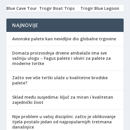
Blue Cave Tour
Trogir Boat Trips
Trogir Blue Lagoon
NAJNOVIJE
Avionske palete kao nevidljivi dio globalne trgovine
Domaća proizvodnja drvene ambalaže ima sve
važniju ulogu – Fagus palete i okviri za palete za
moderne tvrtke
Zašto sve više tvrtki ulaže u kvalitetne brodske
palete?
Sklad među susjedima: ključ za miran i kvalitetan
zajednički život
Nije problem u vašoj disciplini: zašto je oblikovanje
tijela postalo jedan od najpopularnijih tretmana
današnjice