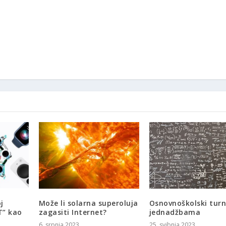
j
Može li solarna superoluja
Osnovnoškolski turn
T” kao
zagasiti Internet?
jednadžbama
6. srpnja 2023.
25. svibnja 2023.