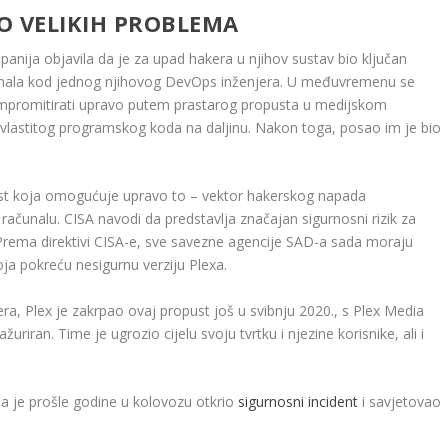
O VELIKIH PROBLEMA
panija objavila da je za upad hakera u njihov sustav bio ključan
čunala kod jednog njihovog DevOps inženjera. U međuvremenu se
ompromitirati upravo putem prastarog propusta u medijskom
e vlastitog programskog koda na daljinu. Nakon toga, posao im je bio
st koja omogućuje upravo to – vektor hakerskog napada
ačunalu. CISA navodi da predstavlja značajan sigurnosni rizik za
. Prema direktivi CISA-e, sve savezne agencije SAD-a sada moraju
koja pokreću nesigurnu verziju Plexa.
a, Plex je zakrpao ovaj propust još u svibnju 2020., s Plex Media
ažuriran. Time je ugrozio cijelu svoju tvrtku i njezine korisnike, ali i
da je prošle godine u kolovozu otkrio
sigurnosni incident
i savjetovao