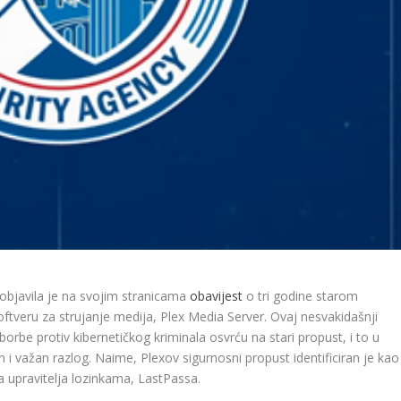
 objavila je na svojim stranicama
obavijest
o tri godine starom
veru za strujanje medija, Plex Media Server. Ovaj nesvakidašnji
rbe protiv kibernetičkog kriminala osvrću na stari propust, i to u
 važan razlog. Naime, Plexov sigurnosni propust identificiran je kao
a upravitelja lozinkama, LastPassa.