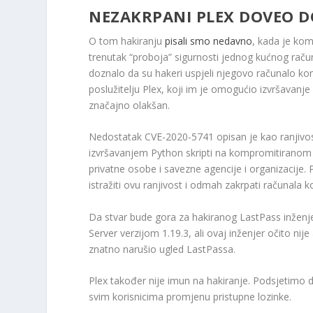
NEZAKRPANI PLEX DOVEO D
O tom hakiranju
pisali smo nedavno
, kada je kom
trenutak “proboja” sigurnosti jednog kućnog ra
doznalo da su hakeri uspjeli njegovo računalo k
poslužitelju Plex, koji im je omogućio izvršavanj
značajno olakšan.
Nedostatak CVE-2020-5741 opisan je kao ranjivo
izvršavanjem Python skripti na kompromitiranom r
privatne osobe i savezne agencije i organizacije
istražiti ovu ranjivost i odmah zakrpati računala 
Da stvar bude gora za hakiranog LastPass inženjer
Server verzijom 1.19.3, ali ovaj inženjer očito nije 
znatno narušio ugled LastPassa.
Plex također nije imun na hakiranje. Podsjetimo 
svim korisnicima promjenu pristupne lozinke.