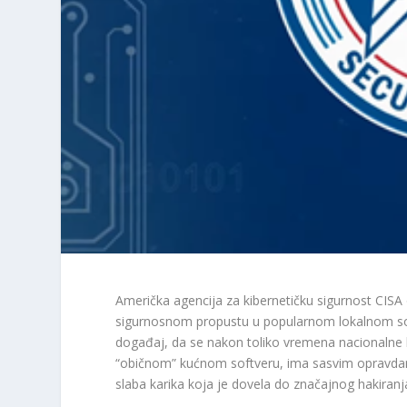
Američka agencija za kibernetičku sigurnost CISA
sigurnosnom propustu u popularnom lokalnom soft
događaj, da se nakon toliko vremena nacionalne bo
“običnom” kućnom softveru, ima sasvim opravdan i
slaba karika koja je dovela do značajnog hakiranj