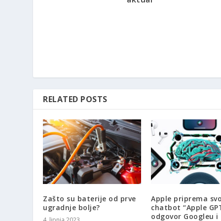
RELATED POSTS
Zašto su baterije od prve
Apple priprema svo
ugradnje bolje?
chatbot “Apple GP
odgovor Googleu i
4. lipnja 2023.