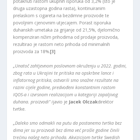
potaknuti rastom ukupnih isporuka od 3,2% (što je
druga uzastopna godina rasta), kontinuiranim
prelaskom s cigareta na bezdimne proizvode te
povoljnim cjenovnim utjecajem. Porast isporuka
duhanskih umetaka za grijanje od 21,5%, djelomično
kompenziran nižim prihodima od prodaje proizvoda,
rezultirao je rastom neto prihoda od minimalnih
proizvoda za 18%.
[3]
„Unatoč zahtjevnom poslovnom okruženju u 2022. godini,
zbog rata u Ukrajini te pritiska na opskrbne lance i
inflatornog pritiska, ostvarili smo snažne rezultate na
razini cijele godine, predvođeni konstantnim rastom
IQOS-a i izvrsnom realizacijom u kategoriji zapaljivog
duhana. proizvodi” i
javio je
Jacek Olczak
direktor
tvrtke.
„Daleko smo odmakli na putu da postanemo tvrtka bez
dima jer su proizvodi bez dima već prošle godine činili
trećinu našeg neto prihoda. Akvizicijom tvrtke Swedish