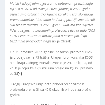
Match i sklopljenim ugovorom o potpunom preuzimanju
IQOS-a u SAD-u od travnja 2024. godine, u 2022. godini
uspjeli smo ostvariti dva ključna koraka u transformaciji
prema budućnosti bez dima iu dobroj poziciji smo ubrzali
ovu transformaciju. U 2023. godinu ulazimo kao svjetski
lider u segmentu bezdimnih proizvoda, s dva brenda IQOS
i ZYN i kontinuiranim inovacijama u našem portfelju
bezdimnih proizvoda”,
naglasio je Olczak.
Od 31. prosinca 2022. godine, bezdimni proizvodi PMI-
ja prodaju se na 73 tržišta. Ukupan broj korisnika IQOS-
a na kraju zadnjeg kvartala iznosio je 24,9 milijuna, od
kojih je otprilike 17,8 milijuna prešlo na IQOS i prestalo
pušiti
[4]
.
U regiji Europske unije neto prihodi od bezdimnih
proizvoda premašili su 40% ukupnih prihoda za prošlu
godinu.