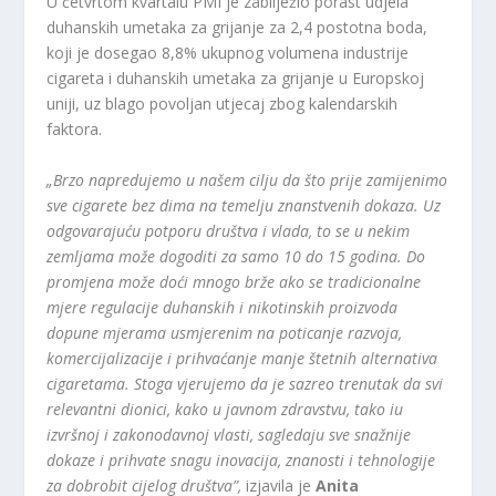
U četvrtom kvartalu PMI je zabilježio porast udjela
duhanskih umetaka za grijanje za 2,4 postotna boda,
koji je dosegao 8,8% ukupnog volumena industrije
cigareta i duhanskih umetaka za grijanje u Europskoj
uniji, uz blago povoljan utjecaj zbog kalendarskih
faktora.
„Brzo napredujemo u našem cilju da što prije zamijenimo
sve cigarete bez dima na temelju znanstvenih dokaza. Uz
odgovarajuću potporu društva i vlada, to se u nekim
zemljama može dogoditi za samo 10 do 15 godina. Do
promjena može doći mnogo brže ako se tradicionalne
mjere regulacije duhanskih i nikotinskih proizvoda
dopune mjerama usmjerenim na poticanje razvoja,
komercijalizacije i prihvaćanje manje štetnih alternativa
cigaretama. Stoga vjerujemo da je sazreo trenutak da svi
relevantni dionici, kako u javnom zdravstvu, tako iu
izvršnoj i zakonodavnoj vlasti, sagledaju sve snažnije
dokaze i prihvate snagu inovacija, znanosti i tehnologije
za dobrobit cijelog društva”,
izjavila je
Anita