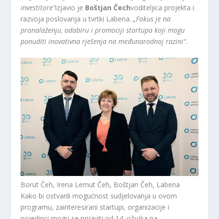
investitore”
izjavio je
Boštjan Čech
voditeljica projekta i
razvoja poslovanja u tvrtki Labena.
„Fokus je na
pronalaženju, odabiru i promociji startupa koji mogu
ponuditi inovativna rješenja na međunarodnoj razini“.
Borut Čeh, Irena Lemut Čeh, Boštjan Čeh, Labena
Kako bi ostvarili mogućnost sudjelovanja u ovom
programu, zainteresirani startupi, organizacije i
pojedinci mogu se prijaviti od 14. ožujka na