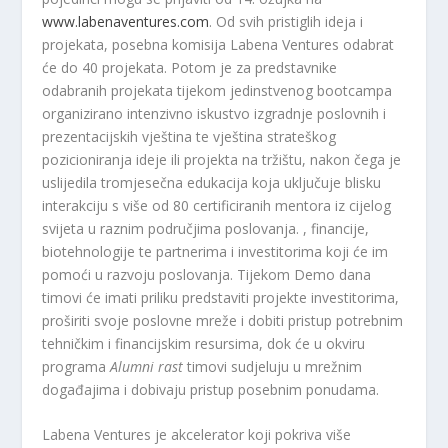
www.labenaventures.com
. Od svih pristiglih ideja i
projekata, posebna komisija Labena Ventures odabrat
će do 40 projekata. Potom je za predstavnike
odabranih projekata tijekom jedinstvenog bootcampa
organizirano intenzivno iskustvo izgradnje poslovnih i
prezentacijskih vještina te vještina strateškog
pozicioniranja ideje ili projekta na tržištu, nakon čega je
uslijedila tromjesečna edukacija koja uključuje blisku
interakciju s više od 80 certificiranih mentora iz cijelog
svijeta u raznim područjima poslovanja. , financije,
biotehnologije te partnerima i investitorima koji će im
pomoći u razvoju poslovanja. Tijekom Demo dana
timovi će imati priliku predstaviti projekte investitorima,
proširiti svoje poslovne mreže i dobiti pristup potrebnim
tehničkim i financijskim resursima, dok će u okviru
programa
Alumni rast
timovi sudjeluju u mrežnim
događajima i dobivaju pristup posebnim ponudama.
Labena Ventures je akcelerator koji pokriva više