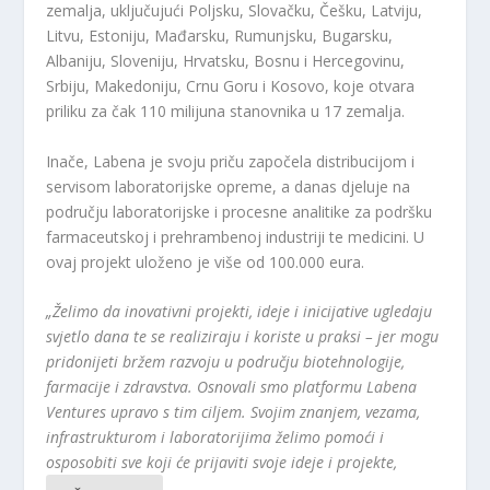
zemalja, uključujući Poljsku, Slovačku, Češku, Latviju,
Litvu, Estoniju, Mađarsku, Rumunjsku, Bugarsku,
Albaniju, Sloveniju, Hrvatsku, Bosnu i Hercegovinu,
Srbiju, Makedoniju, Crnu Goru i Kosovo, koje otvara
priliku za čak 110 milijuna stanovnika u 17 zemalja.
Inače, Labena je svoju priču započela distribucijom i
servisom laboratorijske opreme, a danas djeluje na
području laboratorijske i procesne analitike za podršku
farmaceutskoj i prehrambenoj industriji te medicini. U
ovaj projekt uloženo je više od 100.000 eura.
„Želimo da inovativni projekti, ideje i inicijative ugledaju
svjetlo dana te se realiziraju i koriste u praksi – jer mogu
pridonijeti bržem razvoju u području biotehnologije,
farmacije i zdravstva. Osnovali smo platformu Labena
Ventures upravo s tim ciljem. Svojim znanjem, vezama,
infrastrukturom i laboratorijima želimo pomoći i
osposobiti sve koji će prijaviti svoje ideje i projekte,