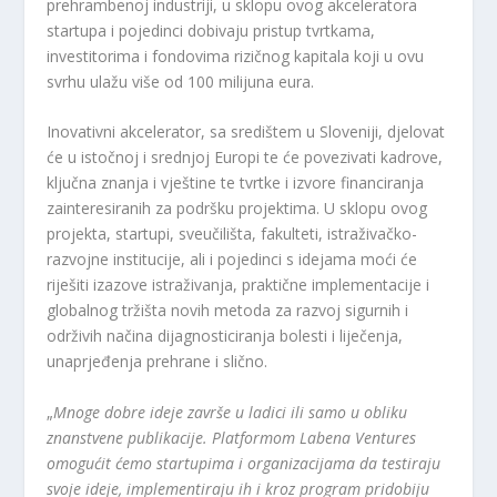
prehrambenoj industriji, u sklopu ovog akceleratora
startupa i pojedinci dobivaju pristup tvrtkama,
investitorima i fondovima rizičnog kapitala koji u ovu
svrhu ulažu više od 100 milijuna eura.
Inovativni akcelerator, sa središtem u Sloveniji, djelovat
će u istočnoj i srednjoj Europi te će povezivati ​​kadrove,
ključna znanja i vještine te tvrtke i izvore financiranja
zainteresiranih za podršku projektima. U sklopu ovog
projekta, startupi, sveučilišta, fakulteti, istraživačko-
razvojne institucije, ali i pojedinci s idejama moći će
riješiti izazove istraživanja, praktične implementacije i
globalnog tržišta novih metoda za razvoj sigurnih i
održivih načina dijagnosticiranja bolesti i liječenja,
unaprjeđenja prehrane i slično.
„
Mnoge dobre ideje završe u ladici ili samo u obliku
znanstvene publikacije. Platformom Labena Ventures
omogućit ćemo startupima i organizacijama da testiraju
svoje ideje, implementiraju ih i kroz program pridobiju