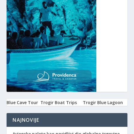
Blue Cave Tour
Trogir Boat Trips
Trogir Blue Lagoon
NAJNOVIJE
Avionske palete kao nevidljivi dio globalne trgovine