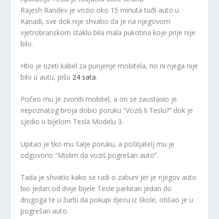
Rajesh Randev je vozio oko 15 minuta tuđi auto u
Kanadi, sve dok nije shvatio da je na njegovom
vjetrobranskom staklu bila mala pukotina koje prije nije
bilo.
Htio je uzeti kabel za punjenje mobitela, no ni njega nije
bilo u autu, pišu
24 sata
.
Počeo mu je zvoniti mobitel, a on se zaustavio je
nepoznatog broja dobio poruku “Voziš li Teslu?” dok je
sjedio u bijelom Tesla Modelu 3.
Upitao je tko mu šalje poruku, a pošiljatelj mu je
odgovorio “Mislim da voziš pogrešan auto”.
Tada je shvatio kako se radi o zabuni jer je njegov auto
bio jedan od dvije bijele Tesle parkiran jedan do
drugoga te u žurbi da pokupi djecu iz škole, otišao je u
pogrešan auto.