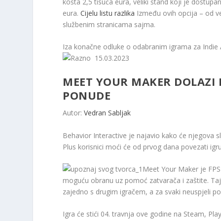
košta 2,5 tisuća eura, veliki štand koji je dostupan 
eura.
Cijelu listu razlika
Između ovih opcija – od ve
službenim stranicama sajma.
Iza konačne odluke o odabranim igrama za Indie Are
15.03.2023
MEET YOUR MAKER DOLAZI K
PONUDE
Autor:
Vedran Sabljak
Behavior Interactive je najavio kako će njegova sl
Plus korisnici moći će od prvog dana povezati igru 
Meet Your Maker je FPS ig
moguću obranu uz pomoć zatvarača i zaštite. Taj ć
zajedno s drugim igračem, a za svaki neuspjeli po
Igra će stići 04. travnja ove godine na Steam, Pla