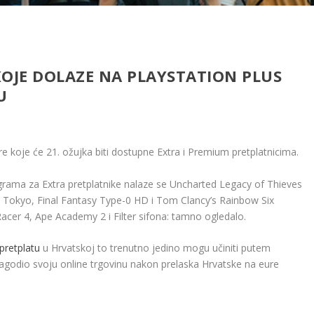
 KOJE DOLAZE NA PLAYSTATION PLUS
U
re koje će 21. ožujka biti dostupne Extra i Premium pretplatnicima.
grama za Extra pretplatnike nalaze se Uncharted Legacy of Thieves
re Tokyo, Final Fantasy Type-0 HD i Tom Clancy’s Rainbow Six
Racer 4, Ape Academy 2 i Filter sifona: tamno ogledalo.
 pretplatu
u Hrvatskoj to trenutno jedino mogu učiniti putem
prilagodio svoju online trgovinu nakon prelaska Hrvatske na eure