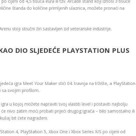
po cijeni od 4,5 tisuća eura ili tzv. Arcade štand koji iznosi 3 tisuće
ličine štanda do količine primljenih ulaznica, možete pronaći na
nu stoji stručni žiri sastavljen od veteranske industrije.
AO DIO SLJEDEĆE PLAYSTATION PLUS
jedeća igra Meet Your Maker stići 04. travnja na tržište, a PlayStation
​​sa svojim profilom.
ra u kojoj možete napraviti svoj vlastiti level i postaviti najbolju
e nivo zatim moći probati prijeći drugog igrača – bilo samostalno ili
kušaj bit ćete nagrađeni.
yStation 4, PlayStation 5, Xbox One i Xbox Series X/S po cijeni od