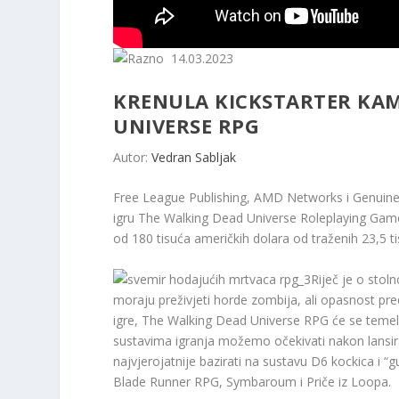
14.03.2023
KRENULA KICKSTARTER KAM
UNIVERSE RPG
Autor:
Vedran Sabljak
Free League Publishing, AMD Networks i Genuine
igru ​​The Walking Dead Universe Roleplaying Game
od 180 tisuća američkih dolara od traženih 23,5 ti
Riječ je o stol
moraju preživjeti horde zombija, ali opasnost pre
igre, The Walking Dead Universe RPG će se temelj
sustavima igranja možemo očekivati ​​nakon lansi
najvjerojatnije bazirati na sustavu D6 kockica i “
Blade Runner RPG, Symbaroum i Priče iz Loopa.