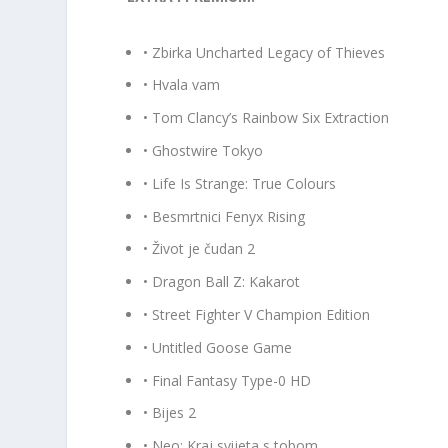
• Zbirka Uncharted Legacy of Thieves
• Hvala vam
• Tom Clancy’s Rainbow Six Extraction
• Ghostwire Tokyo
• Life Is Strange: True Colours
• Besmrtnici Fenyx Rising
• Život je čudan 2
• Dragon Ball Z: Kakarot
• Street Fighter V Champion Edition
• Untitled Goose Game
• Final Fantasy Type-0 HD
• Bijes 2
• Neo: Kraj svijeta s tobom