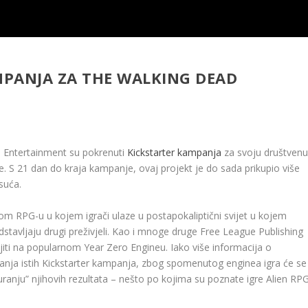
PANJA ZA THE WALKING DEAD
 Entertainment su pokrenuti
Kickstarter kampanja
za svoju društven
. S 21 dan do kraja kampanje, ovaj projekt je do sada prikupio više
suća.
nom RPG-u u kojem igrači ulaze u postapokaliptični svijet u kojem
dstavljaju drugi preživjeli. Kao i mnoge druge Free League Publishing
iti na popularnom Year Zero Engineu. Iako više informacija o
ranja istih Kickstarter kampanja, zbog spomenutog enginea igra će se
guranju” njihovih rezultata – nešto po kojima su poznate igre Alien RPG