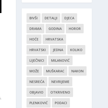
BIVŠI
DETALJI
DJECA
DRAMA
GODINA
HOROR
HOĆE
HRVATSKA
HRVATSKI
JEDNA
KOLIKO
u
LIJEČNICI
MILANOVIĆ
MOŽE
MUŠKARAC
NAKON
NESREĆA
NEVRIJEME
OBJAVIO
OTKRIVENO
,
PLENKOVIĆ
PODACI