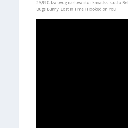
29,99€. Iza ovog naslova stoji kanadski studio Be
Bugs Bunny: Lost in Time i Hooked on You.