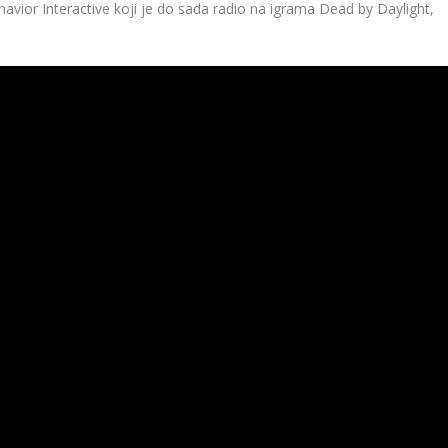
havior Interactive koji je do sada radio na igrama Dead by Daylight,