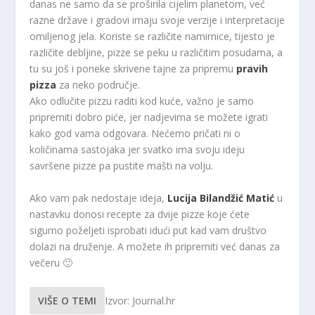
danas ne samo da se proširila cijelim planetom, već
razne države i gradovi imaju svoje verzije i interpretacije
omiljenog jela. Koriste se različite namirnice, tijesto je
različite debljine, pizze se peku u različitim posudama, a
tu su još i poneke skrivene tajne za pripremu
pravih
pizza
za neko područje.
Ako odlučite pizzu raditi kod kuće, važno je samo
pripremiti dobro piće, jer nadjevima se možete igrati
kako god vama odgovara. Nećemo pričati ni o
količinama sastojaka jer svatko ima svoju ideju
savršene pizze pa pustite mašti na volju.
Ako vam pak nedostaje ideja,
Lucija
Bilandžić
Matić
u
nastavku donosi recepte za dvije pizze koje ćete
sigurno poželjeti isprobati idući put kad vam društvo
dolazi na druženje. A možete ih pripremiti već danas za
večeru 🙂
VIŠE O TEMI
Izvor: Journal.hr