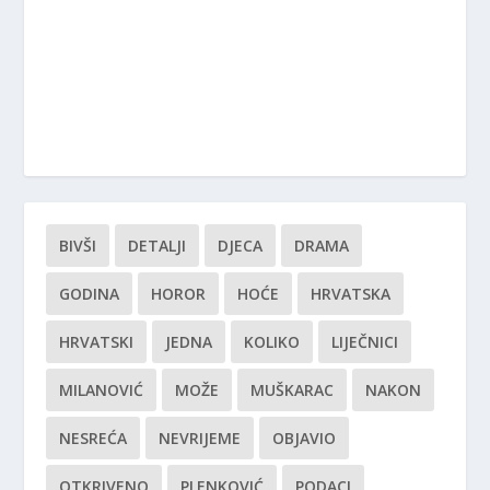
BIVŠI
DETALJI
DJECA
DRAMA
GODINA
HOROR
HOĆE
HRVATSKA
HRVATSKI
JEDNA
KOLIKO
LIJEČNICI
MILANOVIĆ
MOŽE
MUŠKARAC
NAKON
NESREĆA
NEVRIJEME
OBJAVIO
OTKRIVENO
PLENKOVIĆ
PODACI