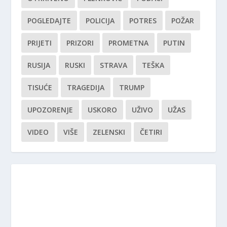
POGLEDAJTE
POLICIJA
POTRES
POŽAR
PRIJETI
PRIZORI
PROMETNA
PUTIN
RUSIJA
RUSKI
STRAVA
TEŠKA
TISUĆE
TRAGEDIJA
TRUMP
UPOZORENJE
USKORO
UŽIVO
UŽAS
VIDEO
VIŠE
ZELENSKI
ČETIRI