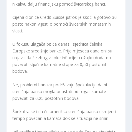
nikakvu dalju financijsku pomoć švicarskoj. banci.
Cijena dionice Credit Suisse jutros je skočila gotovo 30
posto nakon vijesti o pomoći švicarskih monetarnih
vlasti.
U fokusu ulagača bit će danas i sjednica čelnika
Europske središnje banke. Prije mjeseca dana oni su
najavili da će zbog visoke inflacije u ožujku dodatno
povećati ključne kamatne stope za 0,50 postotnih
bodova.
Ne, problemi banaka podržavaju špekulacije da bi
središnja banka mogla odustati od toga i kamate
povećati za 0,25 postotnih bodova.
Špekulira se i da će američka središnja banka usmjeriti
tempo povećanja kamata dok se situacija ne smiri.
Još prošlog tjedna očekivalo se da će Fed na sjednici u