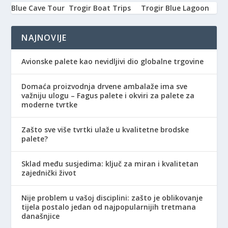
Blue Cave Tour
Trogir Boat Trips
Trogir Blue Lagoon
NAJNOVIJE
Avionske palete kao nevidljivi dio globalne trgovine
Domaća proizvodnja drvene ambalaže ima sve
važniju ulogu – Fagus palete i okviri za palete za
moderne tvrtke
Zašto sve više tvrtki ulaže u kvalitetne brodske
palete?
Sklad među susjedima: ključ za miran i kvalitetan
zajednički život
Nije problem u vašoj disciplini: zašto je oblikovanje
tijela postalo jedan od najpopularnijih tretmana
današnjice