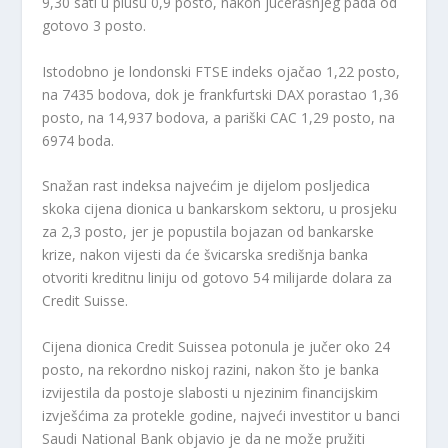
9,30 sati u plusu 0,9 posto, nakon jučerašnjeg pada od
gotovo 3 posto.
Istodobno je londonski FTSE indeks ojačao 1,22 posto,
na 7435 bodova, dok je frankfurtski DAX porastao 1,36
posto, na 14,937 bodova, a pariški CAC 1,29 posto, na
6974 boda.
Snažan rast indeksa najvećim je dijelom posljedica
skoka cijena dionica u bankarskom sektoru, u prosjeku
za 2,3 posto, jer je popustila bojazan od bankarske
krize, nakon vijesti da će švicarska središnja banka
otvoriti kreditnu liniju od gotovo 54 milijarde dolara za
Credit Suisse.
Cijena dionica Credit Suissea potonula je jučer oko 24
posto, na rekordno niskoj razini, nakon što je banka
izvijestila da postoje slabosti u njezinim financijskim
izvješćima za protekle godine, najveći investitor u banci
Saudi National Bank objavio je da ne može pružiti