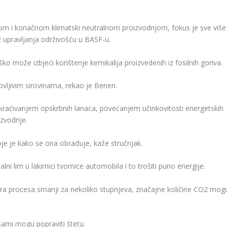
om i konačnom klimatski neutralnom proizvodnjom, fokus je sve više
 upravljanja održivošću u BASF-u.
ško može izbjeći korištenje kemikalija proizvedenih iz fosilnih goriva.
vljivim sirovinama, rekao je Benen.
 skraćivanjem opskrbnih lanaca, povećanjem učinkovitosti energetskih
zvodnje.
je je kako se ona obrađuje, kaže stručnjak.
ni lim u lakirnici tvornice automobila i to trošiti puno energije.
tura procesa smanji za nekoliko stupnjeva, značajne količine CO2 mog
 sami mogu popraviti štetu.