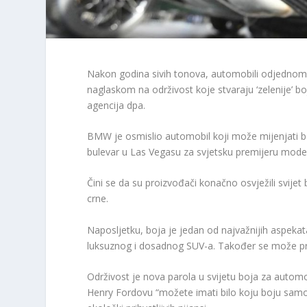
Nakon godina sivih tonova, automobili odjednom 
naglaskom na održivost koje stvaraju ‘zelenije’ b
agencija dpa.
BMW je osmislio automobil koji može mijenjati b
bulevar u Las Vegasu za svjetsku premijeru model
Čini se da su proizvođači konačno osvježili svije
crne.
Naposljetku, boja je jedan od najvažnijih aspekat
luksuznog i dosadnog SUV-a. Također se može pretv
Održivost je nova parola u svijetu boja za automob
Henry Fordovu “možete imati bilo koju boju samo 