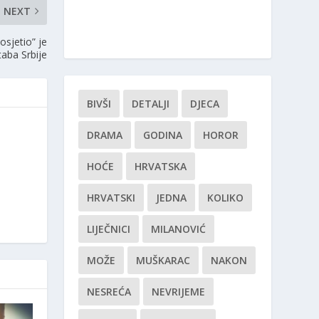
NEXT
osjetio” je
taba Srbije
BIVŠI
DETALJI
DJECA
DRAMA
GODINA
HOROR
HOĆE
HRVATSKA
HRVATSKI
JEDNA
KOLIKO
LIJEČNICI
MILANOVIĆ
MOŽE
MUŠKARAC
NAKON
NESREĆA
NEVRIJEME