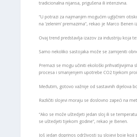
tradicionalna nijansa, prigušena ili intenzivna.
“U potrazi za najmanjim mogućim ugljičnim otisk
na ‘zelenim’ premazima”, rekao je Marco Benen iz
Ovaj trend predstavlja izazov za industriju koja te
Samo nekoliko sastojaka može se zamijeniti obno
Premazi se mogu učiniti ekološki prihvatljivijima
procesa i smanjenjem upotrebe CO2 tijekom proi
Međutim, gotovo važnije od sastavnih dijelova bo
Različiti slojevi moraju se doslovno zapeći na metal
“Ako se može uštedjeti jedan sloj ili se tempera
se uštedjeti tijekom godine”, rekao je Benen.
Još jedan doprinos održivosti su slojevi boje koji