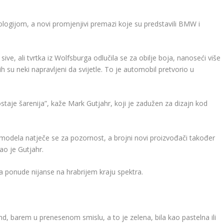
logijom, a novi promjenjivi premazi koje su predstavili BMW i
ve, ali tvrtka iz Wolfsburga odlučila se za obilje boja, nanoseći više
ih su neki napravljeni da svijetle. To je automobil pretvorio u
taje šarenija”, kaže Mark Gutjahr, koji je zadužen za dizajn kod
 modela natječe se za pozornost, a brojni novi proizvođači također
ao je Gutjahr.
 ponude nijanse na hrabrijem kraju spektra.
, barem u prenesenom smislu, a to je zelena, bila kao pastelna ili