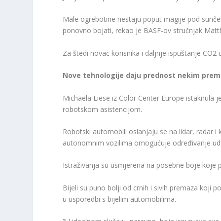
Male ogrebotine nestaju poput magije pod sunčev
ponovno bojati, rekao je BASF-ov stručnjak Matth
Za štedi novac korisnika i daljnje ispuštanje CO2 u
Nove tehnologije daju prednost nekim prem
Michaela Liese iz Color Center Europe istaknula 
robotskom asistencijom.
Robotski automobili oslanjaju se na lidar, radar i 
autonomnim vozilima omogućuje određivanje udalj
Istraživanja su usmjerena na posebne boje koje p
Bijeli su puno bolji od crnih i sivih premaza koji 
u usporedbi s bijelim automobilima.