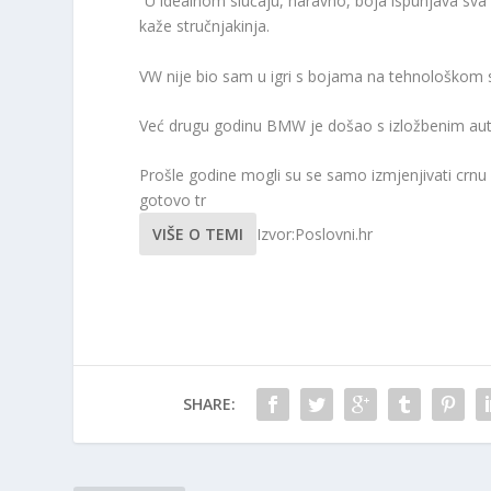
“U idealnom slučaju, naravno, boja ispunjava sva s
kaže stručnjakinja.
VW nije bio sam u igri s bojama na tehnološkom
Već drugu godinu BMW je došao s izložbenim autom
Prošle godine mogli su se samo izmjenjivati ​​crnu i
gotovo tr
VIŠE O TEMI
Izvor:Poslovni.hr
SHARE: