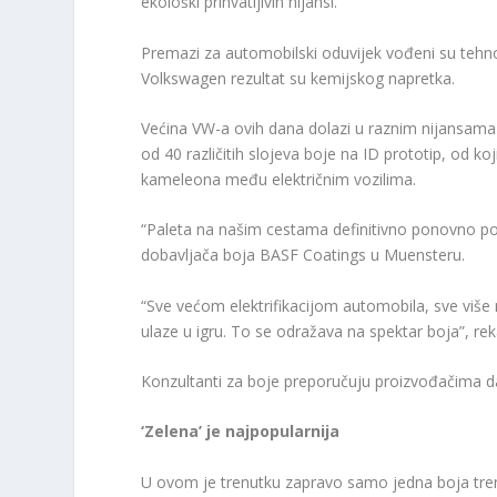
ekološki prihvatljivih nijansi.
Premazi za automobilski oduvijek vođeni su tehno
Volkswagen rezultat su kemijskog napretka.
Većina VW-a ovih dana dolazi u raznim nijansama si
od 40 različitih slojeva boje na ID prototip, od koj
kameleona među električnim vozilima.
“Paleta na našim cestama definitivno ponovno pos
dobavljača boja BASF Coatings u Muensteru.
“Sve većom elektrifikacijom automobila, sve više
ulaze u igru. To se odražava na spektar boja”, rek
Konzultanti za boje preporučuju proizvođačima da
‘Zelena’ je najpopularnija
U ovom je trenutku zapravo samo jedna boja trend