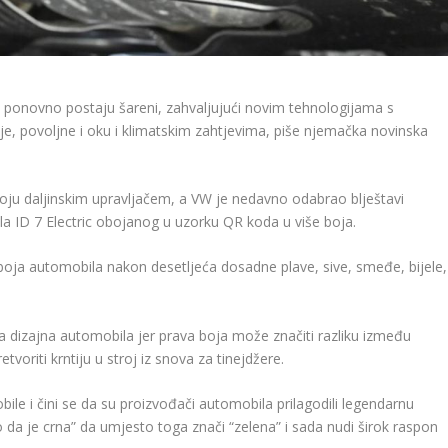
ponovno postaju šareni, zahvaljujući novim tehnologijama s
oje, povoljne i oku i klimatskim zahtjevima, piše njemačka novinska
oju daljinskim upravljačem, a VW je nedavno odabrao blještavi
a ID 7 Electric obojanog u uzorku QR koda u više boja.
t boja automobila nakon desetljeća dosadne plave, sive, smeđe, bijele,
a dizajna automobila jer prava boja može značiti razliku između
oriti krntiju u stroj iz snova za tinejdžere.
ile i čini se da su proizvođači automobila prilagodili legendarnu
da je crna” da umjesto toga znači “zelena” i sada nudi širok raspon