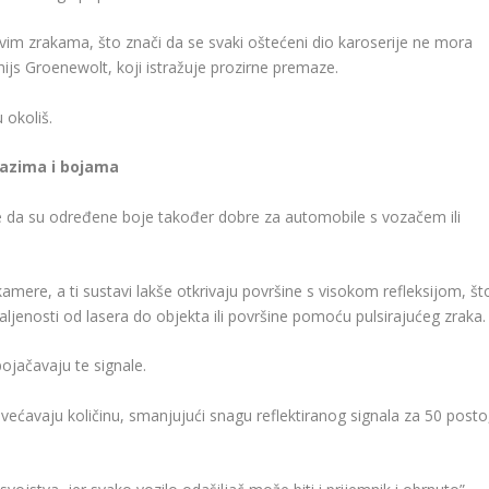
im zrakama, što znači da se svaki oštećeni dio karoserije ne mora
ijs Groenewolt, koji istražuje prozirne premaze.
 okoliš.
azima i bojama
je da su određene boje također dobre za automobile s vozačem ili
kamere, a ti sustavi lakše otkrivaju površine s visokom refleksijom, št
enosti od lasera do objekta ili površine pomoću pulsirajućeg zraka.
ojačavaju te signale.
povećavaju količinu, smanjujući snagu reflektiranog signala za 50 posto