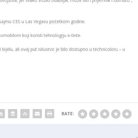
vojstva, jer svako vozilo odašiljač može biti i prijemnik i obrnuto”,
 sajmu CES u Las Vegasu početkom godine.
obilom koji koristi tehnologiju e-tinte.
 bijelu, ali ovaj put iskustvo je bilo dostupno u technicoloru – u
RATE: