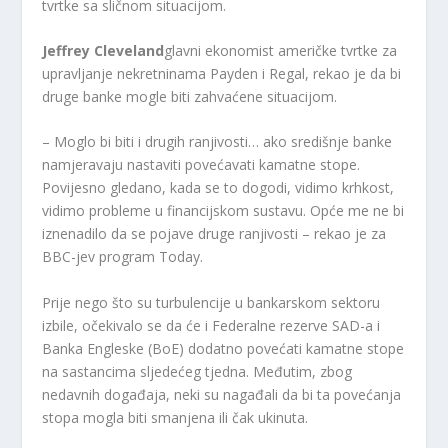
tvrtke sa sličnom situacijom.
Jeffrey Cleveland
glavni ekonomist američke tvrtke za
upravljanje nekretninama Payden i Regal, rekao je da bi
druge banke mogle biti zahvaćene situacijom.
– Moglo bi biti i drugih ranjivosti… ako središnje banke
namjeravaju nastaviti povećavati kamatne stope.
Povijesno gledano, kada se to dogodi, vidimo krhkost,
vidimo probleme u financijskom sustavu. Opće me ne bi
iznenadilo da se pojave druge ranjivosti – rekao je za
BBC-jev program Today.
Prije nego što su turbulencije u bankarskom sektoru
izbile, očekivalo se da će i Federalne rezerve SAD-a i
Banka Engleske (BoE) dodatno povećati kamatne stope
na sastancima sljedećeg tjedna. Međutim, zbog
nedavnih događaja, neki su nagađali da bi ta povećanja
stopa mogla biti smanjena ili čak ukinuta.