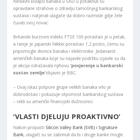
Nedavni kolapsi banaka u SAD-u potaknuli su
opravdane strahove o zdravlju tamošnjeg bankarskog
sustava i natjerali ulagače da dobro razmisle gdje žele
čuvati svoj novac.
Britanski burzovni indeks FTSE 100 porastao je u petak,
a ranije je japanski Nikkei porastao 1,2 posto, čemu su
pripomogle dionice banaka i elektronike. Jedanaest
američkih banaka koje su najavile podršku izjavile su da
je akcija odražavala njihovu
‘povjerenje u bankarski
sustav zemlje’
objavio je BBC.
– Ovaj iskaz potpore grupe velikih banaka vrlo je
dobrodošao i pokazuje otpornost bankarskog sustava
– rekli su američki financijski dužnosnici.
‘VLASTI DJELUJU PROAKTIVNO’
Nakon propasti
Silicon Valley Bank (SVB) i Signature
Bank
, ulagači su se zabrinuli da bi i druge banke mogle