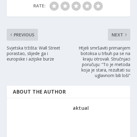
RATE:
PREVIOUS
NEXT
Svjetska tržišta: Wall Street
Htjeli smršaviti primanjem
porastao, slijede ga i
botoksa u trbuh pa se na
europske i azijske burze
kraju otrovali. Stručnjaci
poručuju: “To je metoda
koja je stara, rezultati su
uglavnom bili loši”
ABOUT THE AUTHOR
aktual