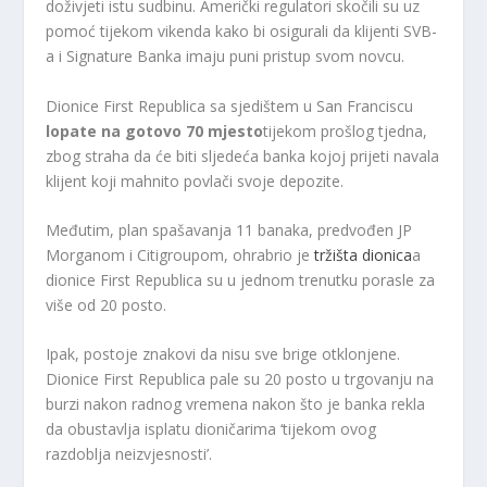
doživjeti istu sudbinu. Američki regulatori skočili su uz
pomoć tijekom vikenda kako bi osigurali da klijenti SVB-
a i Signature Banka imaju puni pristup svom novcu.
Dionice First Republica sa sjedištem u San Franciscu
lopate na gotovo 70 mjesto
tijekom prošlog tjedna,
zbog straha da će biti sljedeća banka kojoj prijeti navala
klijent koji mahnito povlači svoje depozite.
Međutim, plan spašavanja 11 banaka, predvođen JP
Morganom i Citigroupom, ohrabrio je
tržišta dionica
a
dionice First Republica su u jednom trenutku porasle za
više od 20 posto.
Ipak, postoje znakovi da nisu sve brige otklonjene.
Dionice First Republica pale su 20 posto u trgovanju na
burzi nakon radnog vremena nakon što je banka rekla
da obustavlja isplatu dioničarima ‘tijekom ovog
razdoblja neizvjesnosti’.