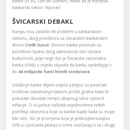
banke (ECB), Luis de Guindos, rekao da je europski
bankarski sektor ‘otporan’.
ŠVICARSKI DEBAKL
Europu nisu zaobišli niti problemi u bankarskom
sektoru, zbog poteškoća sa švicarskim bankarskim
divom
Credit Suisse
. Dionice banke potonule su
početkom tjedna zbog zabrinutosti oko njezine
budućnosti, prije nego što je Švicarska nacionalna
banka (SNB) u srijedu objavila da banku opskrbljuje s
do
44 milijarde funti hitnih sredstava
.
Središnje banke diljem svijeta ozbiljno su povećale
troškove zaduživanja tijekom prošle godine kako bi
pokušale obuzdati tempo ukupnog rasta cijena ili
inflacije. Ti su potezi naštetili vrijednostima velikih
portfelja obveznica koje su banke kupile kada su stope
bile niže, što je promjena koja je pridonijela kolapsu
SVB-a i postavila pitanja o tome suočavaju li se i druge