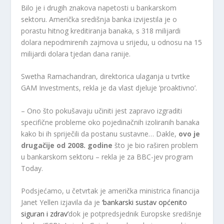
Bilo je i drugih znakova napetosti u bankarskom
sektoru. Američka središnja banka izvijestila je o
porastu hitnog kreditiranja banaka, s 318 milijardi
dolara nepodmirenih zajmova u srijedu, u odnosu na 15
milijardi dolara tjedan dana ranije.
Swetha Ramachandran, direktorica ulaganja u tvrtke
GAM Investments, rekla je da vlast djeluje ‘proaktivno’.
– Ono što pokušavaju učiniti jest zapravo izgraditi
specifične probleme oko pojedinačnih izoliranih banaka
kako bi ih spriječili da postanu sustavne… Dakle,
ovo je
drugačije od 2008. godine
što je bio raširen problem
u bankarskom sektoru – rekla je za BBC-jev program
Today.
Podsjećamo, u četvrtak je američka ministrica financija
Janet Yellen izjavila da je
‘bankarski sustav općenito
siguran i zdrav’
dok je potpredsjednik Europske središnje