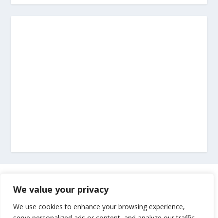
Marketing
We value your privacy
Impressum
We use cookies to enhance your browsing experience,
serve personalized ads or content, and analyze our traffic.