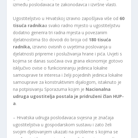
između poslodavaca te zakonodavca i izvršne vlasti.
Ugostiteljstvo u Hrvatskoj izravno zapošljava više od
60
tisuća radnika
a svako radno mjesto u ugostiteljstvu
dodatno generira tri radna mjesta u povezanim
djelatnostima što dovodi do broja od
180 tisuća
radnika,
izravno ovisnih o uvjetima poslovanja u
djelatnosti pripreme i posluživanja hrane i pića. Uvjeti s
kojima se danas suočava ova grana ekonomije gotovo
isključivo ovise o funkcioniranju jedinica lokalne
samouprave te interesa i želji pojedinih jedinica lokalne
samouprave za konstruktivnim dijalogom, istaknuto je
na potpisivanju Sporazuma kojim je
Nacionalna
udruga ugostitelja postala je pridruženi član HUP-
a
.
– Hrvatska udruga poslodavaca svjesna je značaja
ugostiteljstva u gospodarskom sustavu i zato želi
svojim djelovanjem ukazati na probleme s kojima se