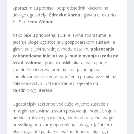
Sporazum su potpisali potpredsjednik Nacionalne
udruge ugostitelja
Zdravko Karna
i glavna direktorica
HUP-a
Irena Weber
.
Kako piše u priopćenju HUP-a, svrha sporazuma je
jačanje uloge ugostitelja u gospodarskom sustavu, a
glavni su ciljevi suradnje, među ostalim,
pokretanje
zakonodavne inicijative
ja
sudjelovanje u radu na
izradi zakona
i podzakonskih akata, zastupanje
zajedničkih interesa pred tijelima javne uprave,
sudjelovanje i praćenje donošenja propisa vezanih uz
zakonodavstvo EU te iniciranje projekata od
zajedničkog interesa.
Ugostiteljski sektor se već duže vrijeme susreće s
mnogim izazovima u svom poslovanju, poput brojnih
administrativnih procedura, nedostatka radne snage,
prevelikog poreznog opterećenja i drugih. Jačanjem
glasa ugostitelja, daje se važan doprinos dijalogu