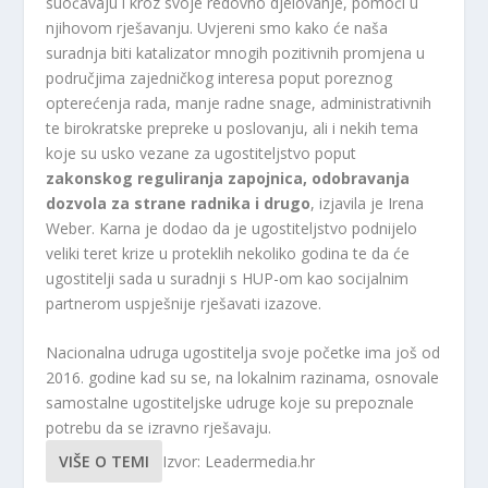
suočavaju i kroz svoje redovno djelovanje, pomoći u
njihovom rješavanju. Uvjereni smo kako će naša
suradnja biti katalizator mnogih pozitivnih promjena u
područjima zajedničkog interesa poput poreznog
opterećenja rada, manje radne snage, administrativnih
te birokratske prepreke u poslovanju, ali i nekih tema
koje su usko vezane za ugostiteljstvo poput
zakonskog reguliranja zapojnica, odobravanja
dozvola za strane radnika i drugo
, izjavila je Irena
Weber. Karna je dodao da je ugostiteljstvo podnijelo
veliki teret krize u proteklih nekoliko godina te da će
ugostitelji sada u suradnji s HUP-om kao socijalnim
partnerom uspješnije rješavati izazove.
Nacionalna udruga ugostitelja svoje početke ima još od
2016. godine kad su se, na lokalnim razinama, osnovale
samostalne ugostiteljske udruge koje su prepoznale
potrebu da se izravno rješavaju.
VIŠE O TEMI
Izvor: Leadermedia.hr