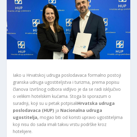
Iako u Hrvatskoj udruga poslodavaca formalno postoji
granska udruga ugostiteljstva i turizma, prema popisu
članova Izvršnog odbora vidljivo je da se radi isključivo
o velikim hotelskim kućama. Stoga bi sporazum o
suradnji, koji su u petak potpisali
Hrvatska udruga
poslodavaca (HUP)
ja
Nacionalna udruga
ugostitelja,
mogao biti od koristi upravo ugostiteljima
koji nisu do sada imali takvu vrstu podrške kroz
hotelijere.