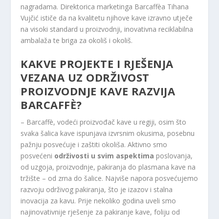
nagradama. Direktorica marketinga Barcaffèa Tihana
Vujčić ističe da na kvalitetu njihove kave izravno utječe
na visoki standard u proizvodnji, inovativna reciklabilna
ambalaža te briga za okoliš i okoliš.
KAKVE PROJEKTE I RJEŠENJA
VEZANA UZ ODRŽIVOST
PROIZVODNJE KAVE RAZVIJA
BARCAFFÈ?
– Barcaffè, vodeći proizvođač kave u regiji, osim što
svaka šalica kave ispunjava izvrsnim okusima, posebnu
pažnju posvećuje i zaštiti okoliša. Aktivno smo
posvećeni
održivosti u svim aspektima
poslovanja,
od uzgoja, proizvodnje, pakiranja do plasmana kave na
tržište – od zrna do šalice. Najviše napora posvećujemo
razvoju održivog pakiranja, što je izazov i stalna
inovacija za kavu. Prije nekoliko godina uveli smo
najinovativnije rješenje za pakiranje kave, foliju od