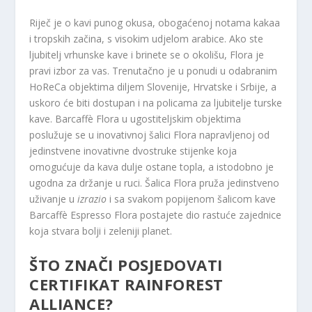
Riječ je o kavi punog okusa, obogaćenoj notama kakaa
i tropskih začina, s visokim udjelom arabice. Ako ste
ljubitelj vrhunske kave i brinete se o okolišu, Flora je
pravi izbor za vas. Trenutačno je u ponudi u odabranim
HoReCa objektima diljem Slovenije, Hrvatske i Srbije, a
uskoro će biti dostupan i na policama za ljubitelje turske
kave. Barcaffè Flora u ugostiteljskim objektima
poslužuje se u inovativnoj šalici Flora napravljenoj od
jedinstvene inovativne dvostruke stijenke koja
omogućuje da kava dulje ostane topla, a istodobno je
ugodna za držanje u ruci. Šalica Flora pruža jedinstveno
uživanje u
izrazio
i sa svakom popijenom šalicom kave
Barcaffè Espresso Flora postajete dio rastuće zajednice
koja stvara bolji i zeleniji planet.
ŠTO ZNAČI POSJEDOVATI
CERTIFIKAT RAINFOREST
ALLIANCE?