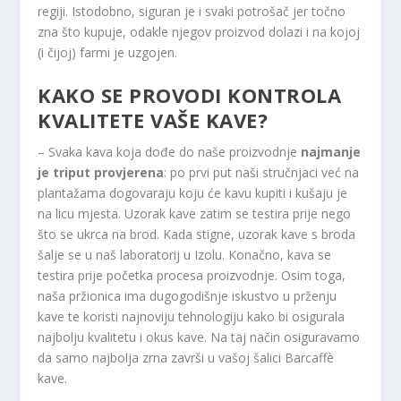
regiji. Istodobno, siguran je i svaki potrošač jer točno
zna što kupuje, odakle njegov proizvod dolazi i na kojoj
(i čijoj) farmi je uzgojen.
KAKO SE PROVODI KONTROLA
KVALITETE VAŠE KAVE?
– Svaka kava koja dođe do naše proizvodnje
najmanje
je triput provjerena
: po prvi put naši stručnjaci već na
plantažama dogovaraju koju će kavu kupiti i kušaju je
na licu mjesta. Uzorak kave zatim se testira prije nego
što se ukrca na brod. Kada stigne, uzorak kave s broda
šalje se u naš laboratorij u Izolu. Konačno, kava se
testira prije početka procesa proizvodnje. Osim toga,
naša pržionica ima dugogodišnje iskustvo u prženju
kave te koristi najnoviju tehnologiju kako bi osigurala
najbolju kvalitetu i okus kave. Na taj način osiguravamo
da samo najbolja zrna završi u vašoj šalici Barcaffè
kave.