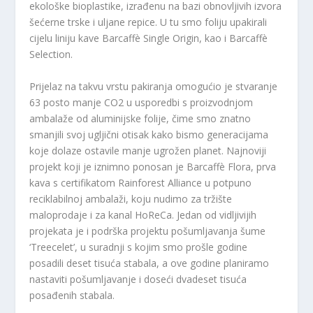
ekološke bioplastike, izrađenu na bazi obnovljivih izvora
šećerne trske i uljane repice. U tu smo foliju upakirali
cijelu liniju kave Barcaffè Single Origin, kao i Barcaffè
Selection.
Prijelaz na takvu vrstu pakiranja omogućio je stvaranje
63 posto manje CO
2
u usporedbi s proizvodnjom
ambalaže od aluminijske folije, čime smo znatno
smanjili svoj ugljični otisak kako bismo generacijama
koje dolaze ostavile manje ugrožen planet. Najnoviji
projekt koji je iznimno ponosan je Barcaffè Flora, prva
kava s certifikatom Rainforest Alliance u potpuno
reciklabilnoj ambalaži, koju nudimo za tržište
maloprodaje i za kanal HoReCa. Jedan od vidljivijih
projekata je i podrška projektu pošumljavanja šume
‘Treecelet’, u suradnji s kojim smo prošle godine
posadili deset tisuća stabala, a ove godine planiramo
nastaviti pošumljavanje i doseći dvadeset tisuća
posađenih stabala.