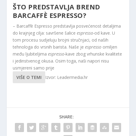
ŠTO PREDSTAVLJA BREND
BARCAFFÈ ESPRESSO?
– Barcaffè Espresso predstavlja posvećenost detaljima
do krajnjeg cilja: savršene šalice
espresso-
od kave. U
tom procesu sudjeluju brojni stručnjaci, od naših
tehnologa do vrsnih barista. Naše je
espresso
omiljen
među ljubiteljima
espresso-
kave zbog vrhunske kvalitete
i jedinstvenog okusa. Osim toga, naši napori nisu
usmjereni samo prije
VIŠE O TEMI
Izvor: Leadermedia.hr
SHARE: