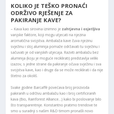
KOLIKO JE TEŠKO PRONAĆI
ODRŽIVO RJEŠENJE ZA
PAKIRANJE KAVE?
– Kava kao sirovina iznimno je
zahtjevna i osjetljiva
vanjske faktore, koji mogu utjecati na njezina
aromatična svojstva. Ambalaža kave čuva njezinu
svježinu i sloj aluminija pomaže održavati tu svježinu i
sačuvati je od vanjskih utjecaja. Razviti ambalažu bez
aluminija (koju je moguće reciklirati) predstavlja veliki
izazov, s jedne strane da pakiranje očuva svježinu i sva
svojstva kave, kao i druge da se može reciklirati i da nije
štetno za okoliš.
Svake godine Barcaffè povećava broj proizvoda
pakiranih u održivu ambalažu kao i broj certificiranih
kava (Bio, Rainforest Alliance…) kako bi poslovanje bilo
što transparentnije. Konstantno pratimo trendove te
smo u suradnji s našim R&D timom pronašli novo