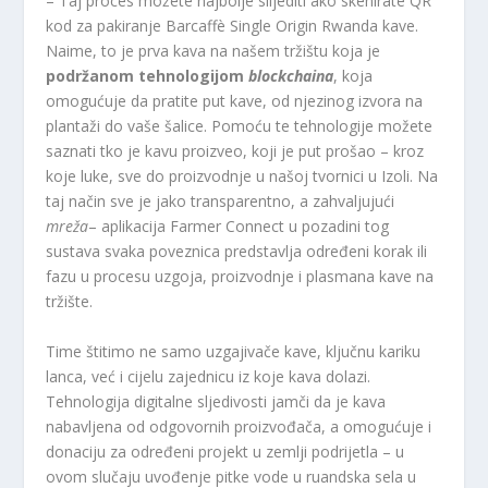
– Taj proces možete najbolje slijediti ako skenirate QR
kod za pakiranje Barcaffè Single Origin Rwanda kave.
Naime, to je prva kava na našem tržištu koja je
podržanom tehnologijom
blockchaina
, koja
omogućuje da pratite put kave, od njezinog izvora na
plantaži do vaše šalice. Pomoću te tehnologije možete
saznati tko je kavu proizveo, koji je put prošao – kroz
koje luke, sve do proizvodnje u našoj tvornici u Izoli. Na
taj način sve je jako transparentno, a zahvaljujući
mreža
– aplikacija Farmer Connect u pozadini tog
sustava svaka poveznica predstavlja određeni korak ili
fazu u procesu uzgoja, proizvodnje i plasmana kave na
tržište.
Time štitimo ne samo uzgajivače kave, ključnu kariku
lanca, već i cijelu zajednicu iz koje kava dolazi.
Tehnologija digitalne sljedivosti jamči da je kava
nabavljena od odgovornih proizvođača, a omogućuje i
donaciju za određeni projekt u zemlji podrijetla – u
ovom slučaju uvođenje pitke vode u ruandska sela u