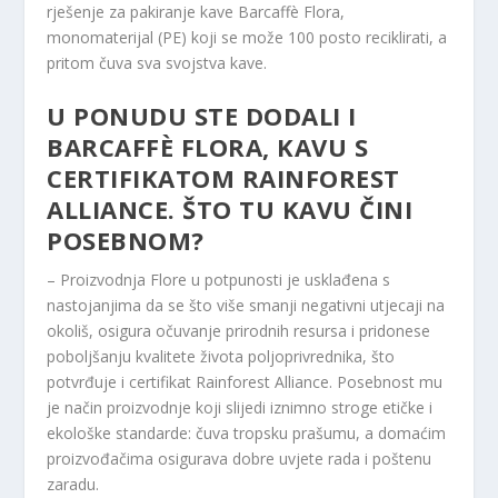
rješenje za pakiranje kave Barcaffè Flora,
monomaterijal (PE) koji se može 100 posto reciklirati, a
pritom čuva sva svojstva kave.
U PONUDU STE DODALI I
BARCAFFÈ FLORA, KAVU S
CERTIFIKATOM RAINFOREST
ALLIANCE. ŠTO TU KAVU ČINI
POSEBNOM?
– Proizvodnja Flore u potpunosti je usklađena s
nastojanjima da se što više smanji negativni utjecaji na
okoliš, osigura očuvanje prirodnih resursa i pridonese
poboljšanju kvalitete života poljoprivrednika, što
potvrđuje i certifikat Rainforest Alliance. Posebnost mu
je način proizvodnje koji slijedi iznimno stroge etičke i
ekološke standarde: čuva tropsku prašumu, a domaćim
proizvođačima osigurava dobre uvjete rada i poštenu
zaradu.