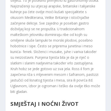
svijetu. To je posebno primjetno iu gastronomiji otoka.
Najizraženiji su utjecaji arapske, britanske i talijanske
kuhinje pa ćete ovdje moći kušati specijalitete s
okusom Mediterana, Velike Britanije i istočnjačke
začinjene delicije. Sve zajedno je poseban gastro
doživljaj koji se ne propušta. U tradicionalnom
malteškom jelovniku dominiraju ribe od kojih su
omiljene skuše lampuki te morski plodovi, posebno
hobotnice i sipe. Često se priprema junetina i meso
kunića- fenek. Složenci i musake, juhe i variva također
su neizostavni. Punjena tijesta bila je da je riječ o
slatkim i slanim nadjevima također vrlo zastupljena.
Kruh hobz se jede gotovo uz sva jela. Ross il forn je
zapečena riža s mljevenim mesom i šafranom, pastizzi
jastučići od lisnatog tijesta i mesa, sira ili povrća itd.
Uglavnom, izbor je ogroman i teško da ovdje itko može
biti gladan.
SMJEŠTAJ I NOĆNI ŽIVOT