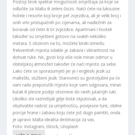
Postoji širok spektar mogućnosti smještaja za koje se
odlučite za Maltu ili zeleni Gozo. Naići ćete na luksuzne
hotele i resorte koji broje pet zvjezdica, ali je velik broj i
onih vrlo pristupačnih po cijenama, ali nadležnih za
boravak od četiri ili tri zvjezdice. Apartmani i hosteli
također su smješteni gotovo na svakih nekoliko
metara. S obzirom na to, možete birati između
frekventnih mjesta odakle je zabava i vibrantnost na
dohvat ruke. Ne, gosti koji više vole miran odmor u
obiteljskoj atmosferi također će naći mjesto za sebe.
Lako ćete se sporazumjeti jer je i engleski jezik uz
malteški, službeni jezik. Stanovnici su gostoljubivi pa će
vam rado preporučiti mjesto koje vam odgovara, miran
kutak ili plesne podije otvorene do ranih jutarnjih sati.
Ukoliko ste razmišljali gdje biste otputovali, a da
obuhvatite radost za umjetnošću, povijesne ture, obilne
porcije hrane i zabavu koju ćete još dugo pamtiti, onda
je upravo Malta idealna destinacija za vas.
Foto: Instagram, iStock, Unsplash