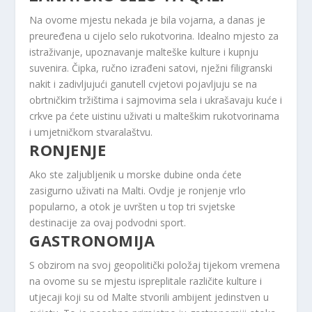
Na ovome mjestu nekada je bila vojarna, a danas je
preuređena u cijelo selo rukotvorina. Idealno mjesto za
istraživanje, upoznavanje malteške kulture i kupnju
suvenira. Čipka, ručno izrađeni satovi, nježni filigranski
nakit i zadivljujući ganutell cvjetovi pojavljuju se na
obrtničkim tržištima i sajmovima sela i ukrašavaju kuće i
crkve pa ćete uistinu uživati ​​u malteškim rukotvorinama
i umjetničkom stvaralaštvu.
RONJENJE
Ako ste zaljubljenik u morske dubine onda ćete
zasigurno uživati ​​na Malti. Ovdje je ronjenje vrlo
popularno, a otok je uvršten u top tri svjetske
destinacije za ovaj podvodni sport.
GASTRONOMIJA
S obzirom na svoj geopolitički položaj tijekom vremena
na ovome su se mjestu ispreplitale različite kulture i
utjecaji koji su od Malte stvorili ambijent jedinstven u