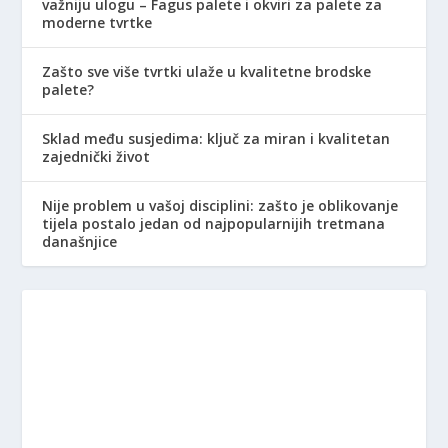
važniju ulogu – Fagus palete i okviri za palete za
moderne tvrtke
Zašto sve više tvrtki ulaže u kvalitetne brodske
palete?
Sklad među susjedima: ključ za miran i kvalitetan
zajednički život
Nije problem u vašoj disciplini: zašto je oblikovanje
tijela postalo jedan od najpopularnijih tretmana
današnjice