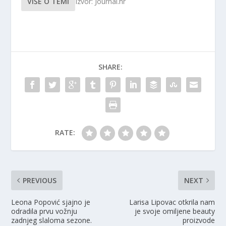
VIŠE O TEMI
Izvor: Journal.hr
SHARE:
RATE:
PREVIOUS
NEXT
Leona Popović sjajno je
Larisa Lipovac otkrila nam
odradila prvu vožnju
je svoje omiljene beauty
zadnjeg slaloma sezone.
proizvode