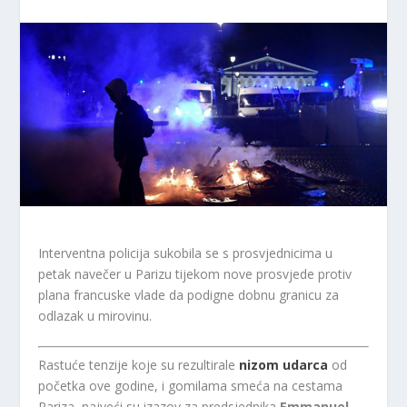
Interventna policija sukobila se s prosvjednicima u
petak navečer u Parizu tijekom nove prosvjede protiv
plana francuske vlade da podigne dobnu granicu za
odlazak u mirovinu.
Rastuće tenzije koje su rezultirale
nizom udarca
od
početka ove godine, i gomilama smeća na cestama
Pariza, najveći su izazov za predsjednika
Emmanuel