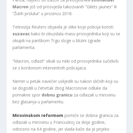
Macron
još od prosvjeda takozvanih “Gilets jaunes” ili
“Žutih prsluka” u prosincu 2018.
Televizija Reuters objavila je slike koje policija koristi
suzavac
kako bi obuzdala masu prosvjednika koji su se
okupili na pariškom Trgu sloge u blizini zgrade
parlamenta.
“Macron, odlazi!” vikali su neki od prosvjednika sučelivši
se s kordonom interventnih policajaca.
Nemiri u petak navečer uslijedili su nakon sličnih koji su
se dogodili u četvrtak zbog Macronove odluke da
pomakne spor
dobnu granicu
za odlazak u mirovinu
bez glasanja u parlamentu.
Mirovinskom reformom
pomiče se dobna granica za
odlazak u mirovinu u Francuskoj za dvije godine,
odnosno na 64 godine, jer vlada kaže da je prijeko