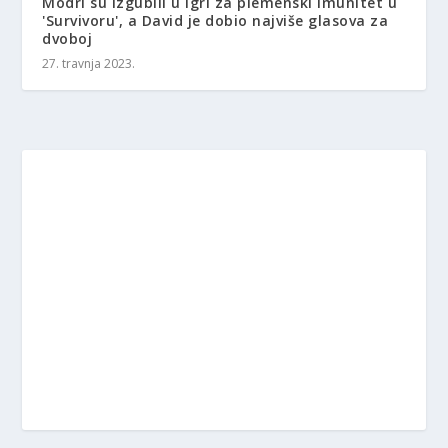
Modri ​​su izgubili u igri za plemenski imunitet u
'Survivoru', a David je dobio najviše glasova za
dvoboj
27. travnja 2023.