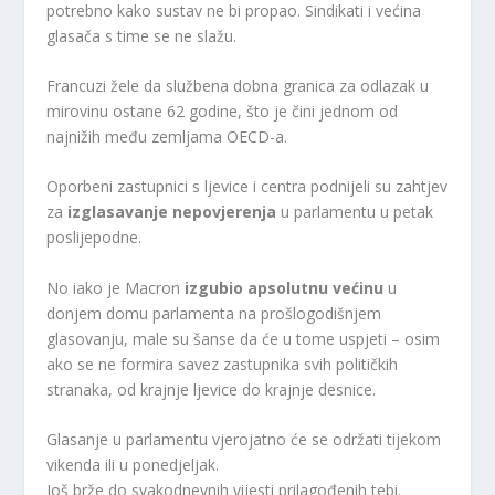
potrebno kako sustav ne bi propao. Sindikati i većina
glasača s time se ne slažu.
Francuzi žele da službena dobna granica za odlazak u
mirovinu ostane 62 godine, što je čini jednom od
najnižih među zemljama OECD-a.
Oporbeni zastupnici s ljevice i centra podnijeli su zahtjev
za
izglasavanje nepovjerenja
u parlamentu u petak
poslijepodne.
No iako je Macron
izgubio apsolutnu većinu
u
donjem domu parlamenta na prošlogodišnjem
glasovanju, male su šanse da će u tome uspjeti – osim
ako se ne formira savez zastupnika svih političkih
stranaka, od krajnje ljevice do krajnje desnice.
Glasanje u parlamentu vjerojatno će se održati tijekom
vikenda ili u ponedjeljak.
Još brže do svakodnevnih vijesti prilagođenih tebi.