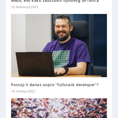
webu, evo kako zaustaviti njihovog GPTBota
10. kolovoza 2023.
Postoji li danas uopće “fullstack developer”?
18. travnja 2023.