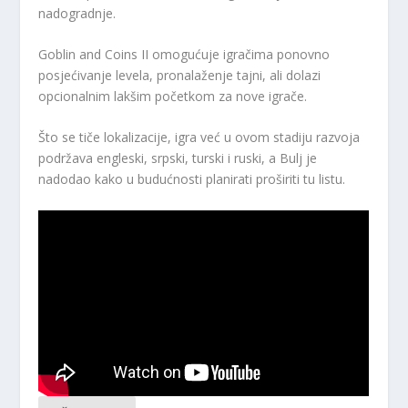
nadogradnje.
Goblin and Coins II omogućuje igračima ponovno
posjećivanje levela, pronalaženje tajni, ali dolazi
opcionalnim lakšim početkom za nove igrače.
Što se tiče lokalizacije, igra već u ovom stadiju razvoja
podržava engleski, srpski, turski i ruski, a Bulj je
nadodao kako u budućnosti planirati proširiti tu listu.