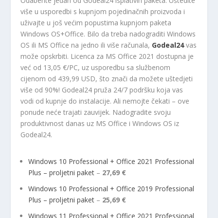
Odaberite jedan od Godeal24 isplativih paketa. Uštedite
više u usporedbi s kupnjom pojedinačnih proizvoda i
uživajte u još većim popustima kupnjom paketa
Windows OS+Office. Bilo da treba nadograditi Windows
OS ili MS Office na jedno ili više računala,
Godeal24
vas
može opskrbiti. Licenca za MS Office 2021 dostupna je
već od 13,05 €/PC, uz usporedbu sa službenom
cijenom od 439,99 USD, što znači da možete uštedjeti
više od 90%! Godeal24 pruža 24/7 podršku koja vas
vodi od kupnje do instalacije. Ali nemojte čekati – ove
ponude neće trajati zauvijek. Nadogradite svoju
produktivnost danas uz MS Office i Windows OS iz
Godeal24.
Windows 10 Professional + Office 2021 Professional
Plus – proljetni paket
–
27,69 €
Windows 10 Professional + Office 2019 Professional
Plus – proljetni paket
–
25,69 €
Windows 11 Professional + Office 2021 Professional