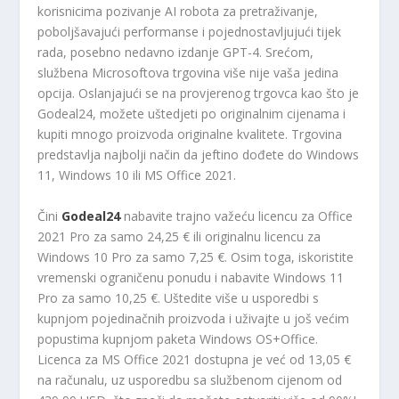
korisnicima pozivanje AI robota za pretraživanje,
poboljšavajući performanse i pojednostavljujući tijek
rada, posebno nedavno izdanje GPT-4. Srećom,
službena Microsoftova trgovina više nije vaša jedina
opcija. Oslanjajući se na provjerenog trgovca kao što je
Godeal24, možete uštedjeti po originalnim cijenama i
kupiti mnogo proizvoda originalne kvalitete. Trgovina
predstavlja najbolji način da jeftino dođete do Windows
11, Windows 10 ili MS Office 2021.
Čini
Godeal24
nabavite trajno važeću licencu za Office
2021 Pro za samo 24,25 € ili originalnu licencu za
Windows 10 Pro za samo 7,25 €. Osim toga, iskoristite
vremenski ograničenu ponudu i nabavite Windows 11
Pro za samo 10,25 €. Uštedite više u usporedbi s
kupnjom pojedinačnih proizvoda i uživajte u još većim
popustima kupnjom paketa Windows OS+Office.
Licenca za MS Office 2021 dostupna je već od 13,05 €
na računalu, uz usporedbu sa službenom cijenom od