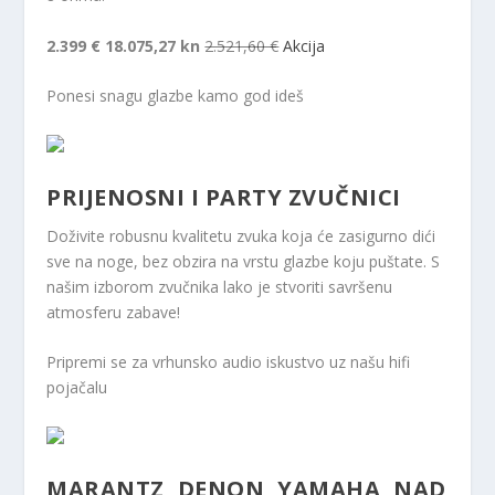
2.399 €
18.075,27 kn
2.521,60 €
Akcija
Ponesi snagu glazbe kamo god ideš
PRIJENOSNI I PARTY ZVUČNICI
Doživite robusnu kvalitetu zvuka koja će zasigurno dići
sve na noge, bez obzira na vrstu glazbe koju puštate. S
našim izborom zvučnika lako je stvoriti savršenu
atmosferu zabave!
Pripremi se za vrhunsko audio iskustvo uz našu hifi
pojačalu
MARANTZ, DENON, YAMAHA, NAD