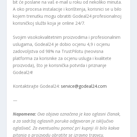
bit će poslane na vaš e-mail u roku od nekoliko minuta.
A oko procesa instalacije i korištenja, korisnici se u bilo
kojem trenutku mogu obratiti Godeal24 profesionalnoj
korisničkoj službi koja je online 24/7.
Svojim visokokvalitetnim proizvodima i profesionalnim
uslugama, Godeal24 je dobio ocjenu 4,9 i ocjenu
zadovoljstva od 98% na TrustPilotu (neovisna
platforma za korisnike za ocjenu usluga i kvalitete
proizvoda), što je korisnička potvrda i priznanje
Godeal24!
Kontaktirajte Godeal24:
service@godeal24.com
—
Napomena:
Ova objava označena je kao oglasni članak,
a za sadržaj oglasnih poruka odgovoran je isključivo
oglašivač. Za eventualnu pomoć pri kupnji ili bilo kakva
pitanja o proizvodu obratite se izravno trgovcu.