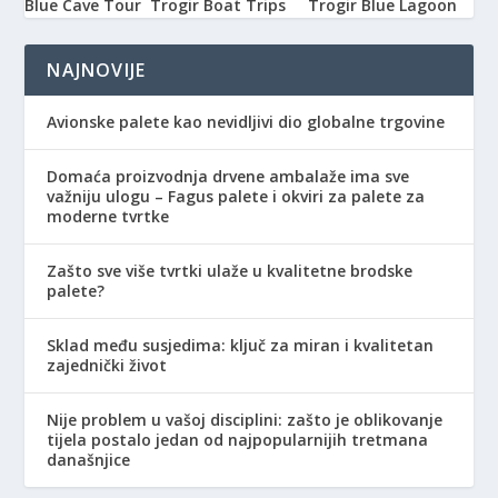
Blue Cave Tour
Trogir Boat Trips
Trogir Blue Lagoon
NAJNOVIJE
Avionske palete kao nevidljivi dio globalne trgovine
Domaća proizvodnja drvene ambalaže ima sve
važniju ulogu – Fagus palete i okviri za palete za
moderne tvrtke
Zašto sve više tvrtki ulaže u kvalitetne brodske
palete?
Sklad među susjedima: ključ za miran i kvalitetan
zajednički život
Nije problem u vašoj disciplini: zašto je oblikovanje
tijela postalo jedan od najpopularnijih tretmana
današnjice