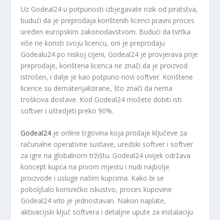
Uz Godeal24 u potpunosti izbjegavate rizik od piratstva,
budući da je preprodaja korištenih licenci pravni proces
uređen europskim zakonodavstvom. Budući da tvrtka
više ne koristi svoju licencu, oni je preprodaju
Godealu24 po niskoj cijeni, Godeal24 je provjerava prije
preprodaje, korištena licenca ne znači da je proizvod
istrošen, i dalje je kao potpuno novi softver. Korištene
licence su dematerijalizirane, što znači da nema
troškova dostave. Kod Godeal24 možete dobiti isti
softver i uštedjeti preko 90%.
Godeal24
je online trgovina koja prodaje ključeve za
računalne operativne sustave, uredski softver i softver
za igre na globalnom tržištu. Godeal24 uvijek održava
koncept kupca na prvom mjestu i nudi najbolje
proizvode i usluge našim kupcima. Kako bi se
poboljšalo korisničko iskustvo, proces kupovine
Godeal24 vrlo je jednostavan. Nakon naplate,
aktivacijski ključ softvera i detaljne upute za instalaciju