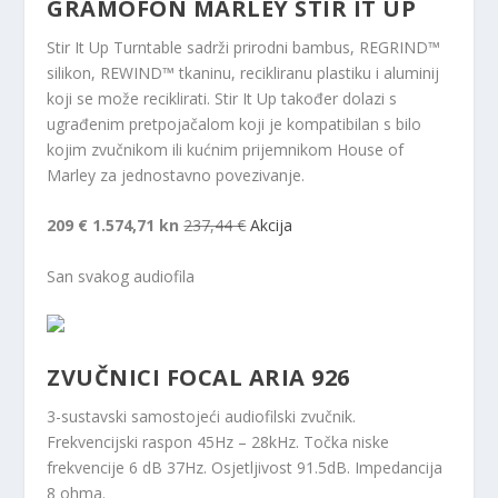
GRAMOFON MARLEY STIR IT UP
Stir It Up Turntable sadrži prirodni bambus, REGRIND™
silikon, REWIND™ tkaninu, recikliranu plastiku i aluminij
koji se može reciklirati. Stir It Up također dolazi s
ugrađenim pretpojačalom koji je kompatibilan s bilo
kojim zvučnikom ili kućnim prijemnikom House of
Marley za jednostavno povezivanje.
209 €
1.574,71 kn
237,44 €
Akcija
San svakog audiofila
ZVUČNICI FOCAL ARIA 926
3-sustavski samostojeći audiofilski zvučnik.
Frekvencijski raspon 45Hz – 28kHz. Točka niske
frekvencije 6 dB 37Hz. Osjetljivost 91.5dB. Impedancija
8 ohma.