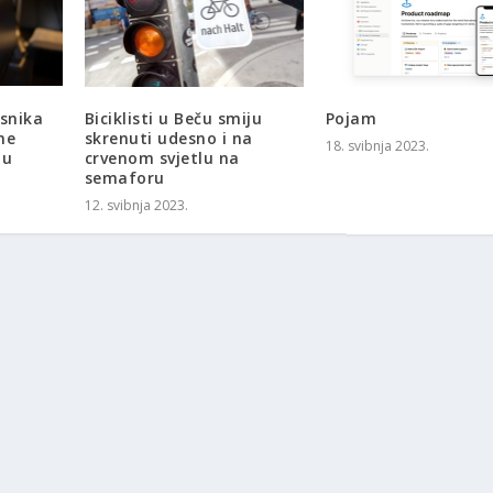
isnika
Biciklisti u Beču smiju
Pojam
me
skrenuti udesno i na
18. svibnja 2023.
mu
crvenom svjetlu na
semaforu
12. svibnja 2023.