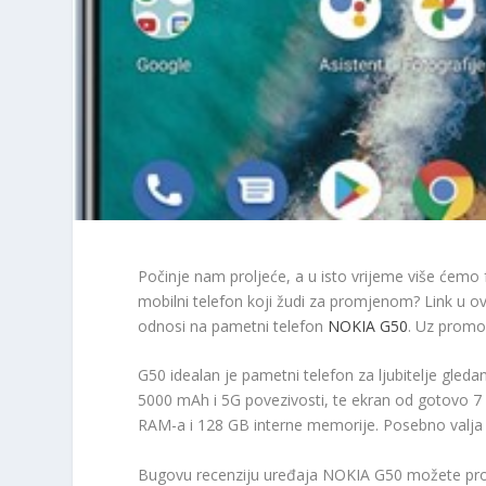
Počinje nam proljeće, a u isto vrijeme više ćemo f
mobilni telefon koji žudi za promjenom? Link u ovo
odnosi na pametni telefon
NOKIA G50
. Uz promo
G50 idealan je pametni telefon za ljubitelje gleda
5000 mAh i 5G povezivosti, te ekran od gotovo 7
RAM-a i 128 GB interne memorije. Posebno valja i
Bugovu recenziju uređaja NOKIA G50 možete pro