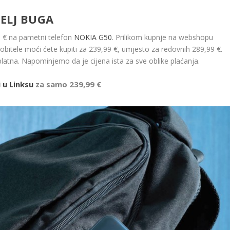
ELJ BUGA
50 € na pametni telefon
NOKIA G50
. Prilikom kupnje na webshopu
bitele moći ćete kupiti za 239,99 €, umjesto za redovnih 289,99 €.
atna. Napominjemo da je cijena ista za sve oblike plaćanja.
i u Linksu
za samo
239,99 €