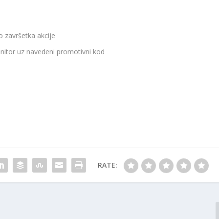
do završetka akcije
itor uz navedeni promotivni kod
RATE: