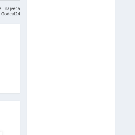
e i najveća
a Godeal24