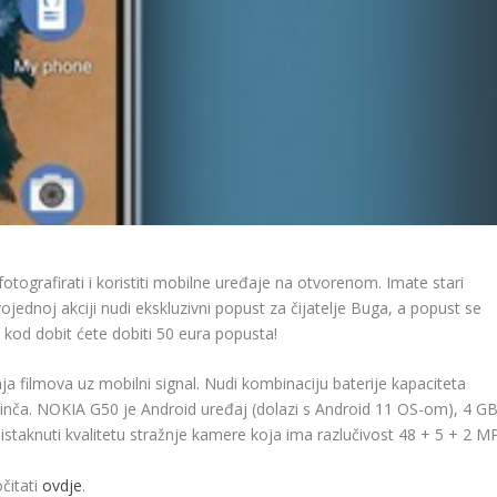
otografirati i koristiti mobilne uređaje na otvorenom. Imate stari
jednoj akciji nudi ekskluzivni popust za čijatelje Buga, a popust se
 kod dobit ćete dobiti 50 eura popusta!
nja filmova uz mobilni signal. Nudi kombinaciju baterije kapaciteta
 inča. NOKIA G50 je Android uređaj (dolazi s Android 11 OS-om), 4 G
staknuti kvalitetu stražnje kamere koja ima razlučivost 48 + 5 + 2 MP
čitati
ovdje
.