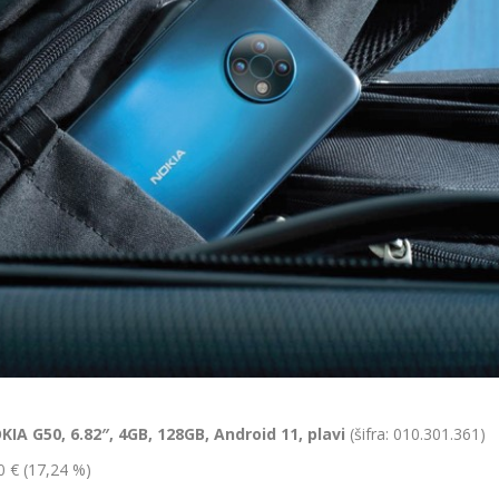
A G50, 6.82″, 4GB, 128GB, Android 11, plavi
(šifra: 010.301.361)
0 € (17,24 %)