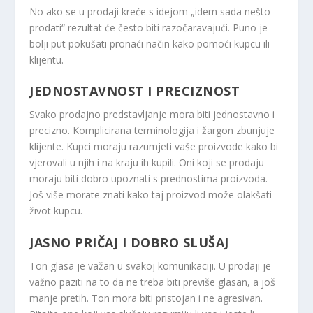
No ako se u prodaji kreće s idejom „idem sada nešto
prodati“ rezultat će često biti razočaravajući. Puno je
bolji put pokušati pronaći način kako pomoći kupcu ili
klijentu.
JEDNOSTAVNOST I PRECIZNOST
Svako prodajno predstavljanje mora biti jednostavno i
precizno. Komplicirana terminologija i žargon zbunjuje
klijente. Kupci moraju razumjeti vaše proizvode kako bi
vjerovali u njih i na kraju ih kupili. Oni koji se prodaju
moraju biti dobro upoznati s prednostima proizvoda.
Još više morate znati kako taj proizvod može olakšati
život kupcu.
JASNO PRIČAJ I DOBRO SLUŠAJ
Ton glasa je važan u svakoj komunikaciji. U prodaji je
važno paziti na to da ne treba biti previše glasan, a još
manje pretih. Ton mora biti pristojan i ne agresivan.