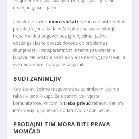
Pitajte one koji vas slušaju razumiju li vas i jeste li
dovoljno glasni i jasni.
Jednako je važno
dobro slušati
. Nikada ne biste trebali
prekidati klijenta kada nešto pita. I na svako pitanje
treba mu dati odgovor bez igre riječima. Lažna
obećanja i lažne obveze dovode do problema i
zbunjenosti. Transparentnost je temelj za vraćanje
kupaca. Ne postoje pitanja koja se ne mogu postaviti, a
sve nedoumice moraju se razjasniti.
BUDI ZANIMLJIV
Kao što svi želimo razgovarati sa zanimljivim ljudima
tako i klijenti ili kupci žele zanimljive i vješte
komunikatore. Pričom ih
treba privući
zabaviti, dati im
informaciju i, ponekad, dodati svoj osobni pečat.
PRODAJNI TIM MORA BITI PRAVA
MOMČAD