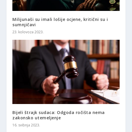
Milijunaši su imali lošije ocjene, kritični su i
sumnjičavi
23. kolovoza 2023.
Bijeli štrajk sudaca: Odgoda ročišta nema
zakonsko utemeljenje
16. svibnja 2023.