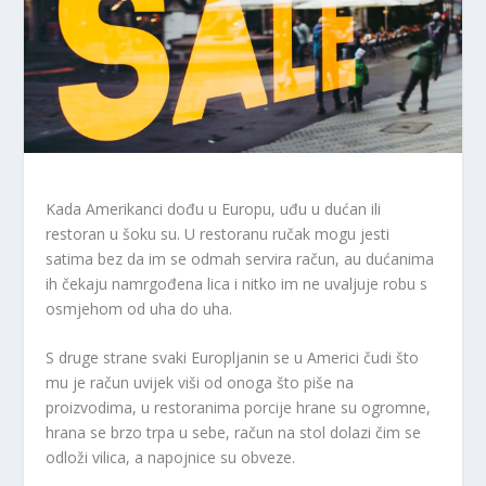
Kada Amerikanci dođu u Europu, uđu u dućan ili
restoran u šoku su. U restoranu ručak mogu jesti
satima bez da im se odmah servira račun, au dućanima
ih čekaju namrgođena lica i nitko im ne uvaljuje robu s
osmjehom od uha do uha.
S druge strane svaki Europljanin se u Americi čudi što
mu je račun uvijek viši od onoga što piše na
proizvodima, u restoranima porcije hrane su ogromne,
hrana se brzo trpa u sebe, račun na stol dolazi čim se
odloži vilica, a napojnice su obveze.