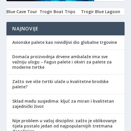
Blue Cave Tour
Trogir Boat Trips
Trogir Blue Lagoon
NAJNOVIJE
Avionske palete kao nevidljivi dio globalne trgovine
Domaća proizvodnja drvene ambalaže ima sve
važniju ulogu – Fagus palete i okviri za palete za
moderne tvrtke
Zašto sve više tvrtki ulaže u kvalitetne brodske
palete?
Sklad među susjedima: ključ za miran i kvalitetan
zajednički život
Nije problem u vašoj disciplini: zašto je oblikovanje
tijela postalo jedan od najpopularnijih tretmana