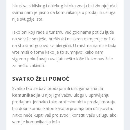
Iskustva s bliskog i dalekog Istoka znaju biti zbunjujuća i
svima nam je jasno da komunikacija u prodaji ili usluga
nije svugdje ista.
Iako oni koji rade u turizmu već godinama potiču ljude
da se više smiješe, preširok i neiskren osmjeh je nešto
na što smo gotovo svi alergični. U mislima nam se tada
vrte misli o tome kako je to sumnjivo, kako nam
sigurno pokušavaju uvaljati nešto loše i kako nas žele
za nešto zakinuti.
SVATKO ŽELI POMOĆ
Svatko tko se bavi prodajom ili uslugama zna da
komunikacija
u njoj igra važnu ulogu u upravljanju
prodajom. Jednako tako profesionalci u prodaji moraju
biti dobri komunikatori kako bi prodaja bila učinkovita.
Nitko neće kupiti vaš proizvod i koristiti vašu uslugu ako
vam je komunikacija loša.