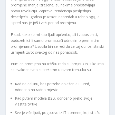
promjene manje izražene, au nekima predstavljaju
pravu revoluciju. Zapravo, tendencija posljednjih
desetljeća i godina je izraziti napredak u tehnologiji, a
ispred nas je još i veći period promjena.
E sad, kako se mi kao ljudi općenito, ali i zaposlenici,
poduzetnici ili samo promatrači odnosimo prema tim
promjenama? Usudila bih se reći da će taj odnos istinski
usmjeriti život svakog od nas ponaosob.
Primjeri promjena na tržištu rada su brojni. Oni s kojima
se svakodnevno susrećemo u ovom trenutku su:
Rad na daljinu, bez potrebe dolaženja u ured,
odnosno na radno mjesto
Rad putem modela B2B, odnosno preko svoje
vlastite tvrtke
Sve je više ljudi, pogotovo iz IT domene, koji stječu