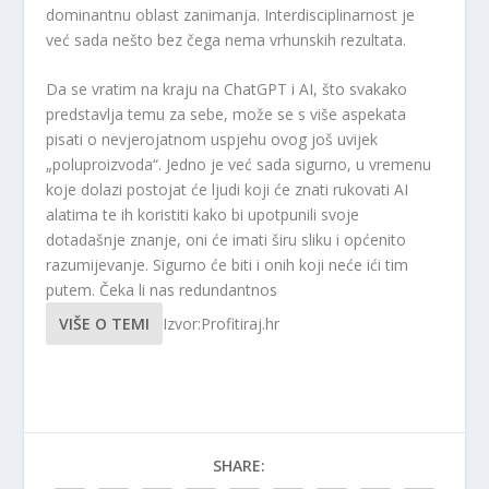
dominantnu oblast zanimanja. Interdisciplinarnost je
već sada nešto bez čega nema vrhunskih rezultata.
Da se vratim na kraju na ChatGPT i AI, što svakako
predstavlja temu za sebe, može se s više aspekata
pisati o nevjerojatnom uspjehu ovog još uvijek
„poluproizvoda“. Jedno je već sada sigurno, u vremenu
koje dolazi postojat će ljudi koji će znati rukovati AI
alatima te ih koristiti kako bi upotpunili svoje
dotadašnje znanje, oni će imati širu sliku i općenito
razumijevanje. Sigurno će biti i onih koji neće ići tim
putem. Čeka li nas redundantnos
VIŠE O TEMI
Izvor:Profitiraj.hr
SHARE: