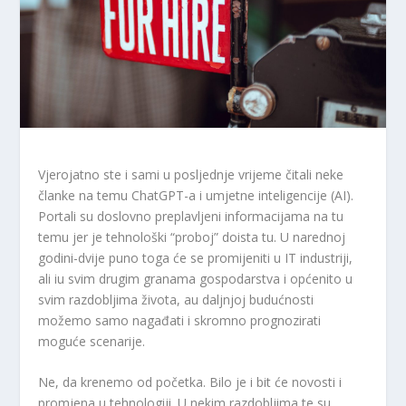
Vjerojatno ste i sami u posljednje vrijeme čitali neke
članke na temu ChatGPT-a i umjetne inteligencije (AI).
Portali su doslovno preplavljeni informacijama na tu
temu jer je tehnološki “proboj” doista tu. U narednoj
godini-dvije puno toga će se promijeniti u IT industriji,
ali iu svim drugim granama gospodarstva i općenito u
svim razdobljima života, au daljnjoj budućnosti
možemo samo nagađati i skromno prognozirati
moguće scenarije.
Ne, da krenemo od početka. Bilo je i bit će novosti i
promjena u tehnologiji. U nekim razdobljima te su