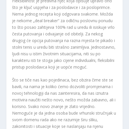
Fleksibilnost je predivna riječ koja opisuje upravo ono
što je ključ uspjeha i za poslodavce i za posloprimce.
Nema jednog recepta koji odgovara svakome. Možda
je nekome „deal breaker“ za odličnu poslovnu ponudu
to što posao zahtijeva 100% rad u uredu ili isiskuje vrlo
česta putovanja i odvajanje od obitelji. Za nekog
drugog će opcija putovanja na razna mjesta te pikado i
stolni tenis u uredu biti strašno zanimljiva. Jednostavno,
ljudi nisu u istim životnim situacijama, niti su po
karakteru isti te stoga jako cijene individualni, fleksibilni
pristup poslodavca koji je uopće moguć.
Što se tiče nas kao pojedinaca, bez obzira čime ste se
bavili, na nama je koliko ćemo dozvoliti promjenama i
novoj tehnologiji da nas zainteresira, da nas iznutra
motivira naučiti nešto novo, nešto možda zabavno, ali i
korisno. Svako novo znanje je zlato vrijedno.
Nemoguće je da jedna osoba bude vrhunski stručnjak u
svom domenu rada ako ne razumije širu sliku,
zakonitosti i situacije koje se naslanjaju na njenu