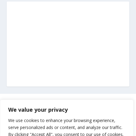
Marketing
We value your privacy
Impressum
We use cookies to enhance your browsing experience,
serve personalized ads or content, and analyze our traffic.
By clicking "Accept All", you consent to our use of cookies.
Uvjeti korištenja