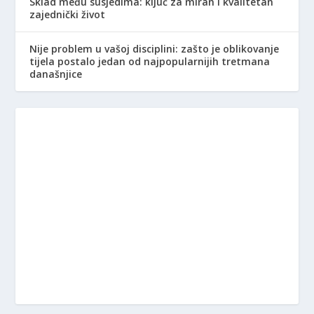
Sklad među susjedima: ključ za miran i kvalitetan
zajednički život
Nije problem u vašoj disciplini: zašto je oblikovanje
tijela postalo jedan od najpopularnijih tretmana
današnjice