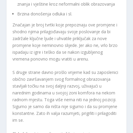
znanja i vještine kroz neformalni oblik obrazovanja
Brzina donošenja odluka i sl.
Značajan je broj tvrtki koje prepoznaju ove promjene i
shodno njima prilagođavaju svoje poslovanje da bi
zadržale ključne ljude i uhvatile priključak za nove
promjene koje neminovno slijede. Jer ako ne, vrlo brzo
ispadaju iz igre i teško da se nakon izgubljenog
vremena ponovno mogu vratiti u arenu.
S druge strane davno prošlo vrijeme kad su zaposlenici
obično završavanjem svog formalnog obrazovanja
stavljali točku na svoj daljnji razvoj, uživajući u
narednim godinama u svojoj zoni komfora na nekom
radnom mjestu. Toga više nema niti na jednoj poziciji.
Sigurno je samo da ništa nije sigurno i da su promjene
konstantne. Zato ih valja razumjeti, prigrliti i prilagoditi
im se.