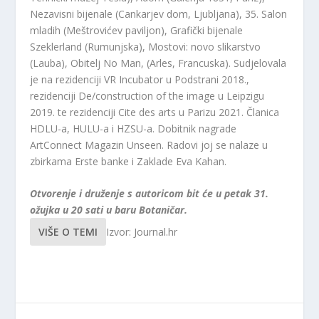
Nezavisni bijenale (Cankarjev dom, Ljubljana), 35. Salon
mladih (Meštrovićev paviljon), Grafički bijenale
Szeklerland (Rumunjska), Mostovi: novo slikarstvo
(Lauba), Obitelj No Man, (Arles, Francuska). Sudjelovala
je na rezidenciji VR Incubator u Podstrani 2018.,
rezidenciji De/construction of the image u Leipzigu
2019. te rezidenciji Cite des arts u Parizu 2021. Članica
HDLU-a, HULU-a i HZSU-a. Dobitnik nagrade
ArtConnect Magazin Unseen. Radovi joj se nalaze u
zbirkama Erste banke i Zaklade Eva Kahan.
Otvorenje i druženje s autoricom bit će u petak 31.
ožujka u 20 sati u baru Botaničar.
VIŠE O TEMI
Izvor: Journal.hr