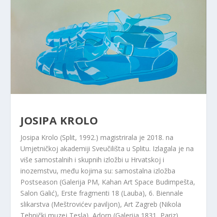
JOSIPA KROLO
Josipa Krolo (Split, 1992.) magistrirala je 2018. na
Umjetničkoj akademiji Sveučilišta u Splitu. Izlagala je na
više samostalnih i skupnih izložbi u Hrvatskoj i
inozemstvu, među kojima su: samostalna izložba
Postseason (Galerija PM, Kahan Art Space Budimpešta,
Salon Galić), Erste fragmenti 18 (Lauba), 6. Biennale
slikarstva (Meštrovićev paviljon), Art Zagreb (Nikola
Tehnički muzej Tesla), Adorn (Galerija 1831, Pariz),