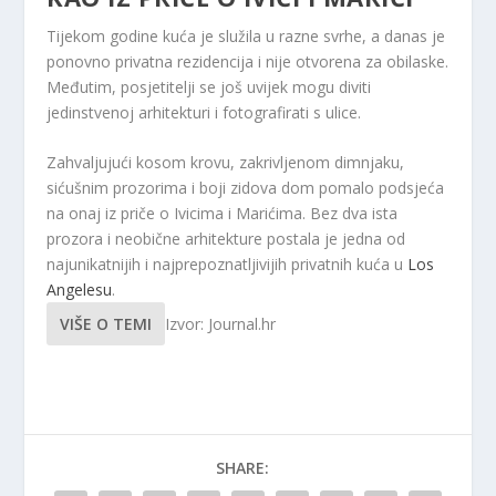
Tijekom godine kuća je služila u razne svrhe, a danas je
ponovno privatna rezidencija i nije otvorena za obilaske.
Međutim, posjetitelji se još uvijek mogu diviti
jedinstvenoj arhitekturi i fotografirati s ulice.
Zahvaljujući kosom krovu, zakrivljenom dimnjaku,
sićušnim prozorima i boji zidova dom pomalo podsjeća
na onaj iz priče o Ivicima i Marićima. Bez dva ista
prozora i neobične arhitekture postala je jedna od
najunikatnijih i najprepoznatljivijih privatnih kuća u
Los
Angelesu
.
VIŠE O TEMI
Izvor: Journal.hr
SHARE: