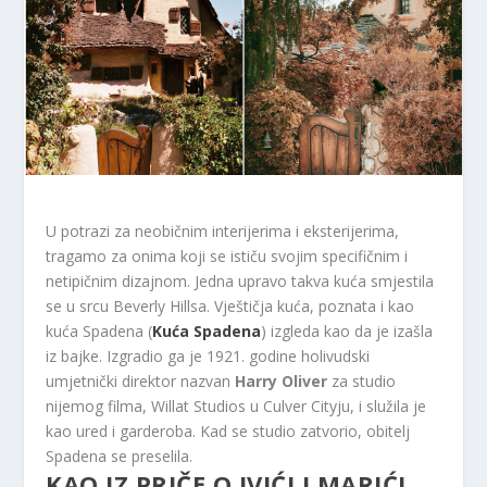
U potrazi za neobičnim interijerima i eksterijerima,
tragamo za onima koji se ističu svojim specifičnim i
netipičnim dizajnom. Jedna upravo takva kuća smjestila
se u srcu Beverly Hillsa. Vještičja kuća, poznata i kao
kuća Spadena (
Kuća Spadena
) izgleda kao da je izašla
iz bajke. Izgradio ga je 1921. godine holivudski
umjetnički direktor nazvan
Harry Oliver
za studio
nijemog filma, Willat Studios u Culver Cityju, i služila je
kao ured i garderoba. Kad se studio zatvorio, obitelj
Spadena se preselila.
KAO IZ PRIČE O IVIĆI I MARIĆI