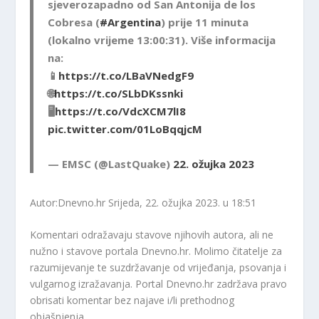
sjeverozapadno od San Antonija de los
Cobresa (
#Argentina
) prije 11 minuta
(lokalno vrijeme 13:00:31). Više informacija
na:
📱
https://t.co/LBaVNedgF9
🌐
https://t.co/SLbDKssnki
🖥
https://t.co/VdcXCM7lI8
pic.twitter.com/01LoBqqjcM
— EMSC (@LastQuake)
22. ožujka 2023
Autor:Dnevno.hr
Srijeda, 22. ožujka 2023. u 18:51
Komentari odražavaju stavove njihovih autora, ali ne
nužno i stavove portala Dnevno.hr. Molimo čitatelje za
razumijevanje te suzdržavanje od vrijeđanja, psovanja i
vulgarnog izražavanja. Portal Dnevno.hr zadržava pravo
obrisati komentar bez najave i/li prethodnog
objašnjenja.