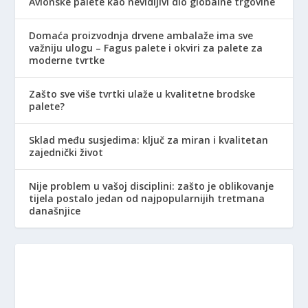
Avionske palete kao nevidljivi dio globalne trgovine
Domaća proizvodnja drvene ambalaže ima sve
važniju ulogu – Fagus palete i okviri za palete za
moderne tvrtke
Zašto sve više tvrtki ulaže u kvalitetne brodske
palete?
Sklad među susjedima: ključ za miran i kvalitetan
zajednički život
Nije problem u vašoj disciplini: zašto je oblikovanje
tijela postalo jedan od najpopularnijih tretmana
današnjice