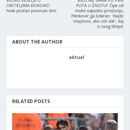
VELIKO VESELJE U
'BILO ME SRAM PO PRVI
OBITELJIMA ĐOKOVIĆ!
PUTA U ŽIVOTU!' Ćipe od
Nole postao ponosan stric
muke napustio prostoriju,
Plenković ga šokirao: 'Hajde
majstore, ako ćeš dat', daj
iz svog džepa'
ABOUT THE AUTHOR
aktual
RELATED POSTS