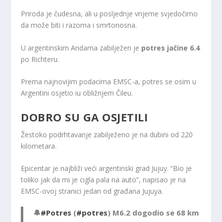
Priroda je čudesna, ali u posljednje vrijeme svjedočimo
da može biti i razorna i smrtonosna.
U argentinskim Andama zabilježen je
potres jačine 6.4
po Richteru.
Prema najnovijim podacima EMSC-a, potres se osim u
Argentini osjetio iu obližnjem Čileu.
DOBRO SU GA OSJETILI
Žestoko podrhtavanje zabilježeno je na dubini od 220
kilometara.
Epicentar je najbliži veći argentinski grad Jujuy. “Bio je
toliko jak da mi je cigla pala na auto”, napisao je na
EMSC-ovoj stranici jedan od građana Jujuya.
🔔
#Potres
(
#potres
) M6.2 dogodio se 68 km