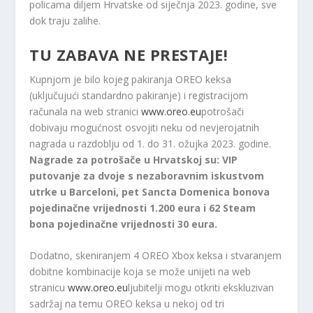
policama diljem Hrvatske od siječnja 2023. godine, sve
dok traju zalihe.
TU ZABAVA NE PRESTAJE!
Kupnjom je bilo kojeg pakiranja OREO keksa
(uključujući standardno pakiranje) i registracijom
računala na web stranici
www.oreo.eu
potrošači
dobivaju mogućnost osvojiti neku od nevjerojatnih
nagrada u razdoblju od 1. do 31. ožujka 2023. godine.
Nagrade za potrošače u Hrvatskoj su: VIP
putovanje za dvoje s nezaboravnim iskustvom
utrke u Barceloni, pet Sancta Domenica bonova
pojedinačne vrijednosti 1.200 eura i 62 Steam
bona pojedinačne vrijednosti 30 eura.
Dodatno, skeniranjem 4 OREO Xbox keksa i stvaranjem
dobitne kombinacije koja se može unijeti na web
stranicu
www.oreo.eu
ljubitelji mogu otkriti ekskluzivan
sadržaj na temu OREO keksa u nekoj od tri