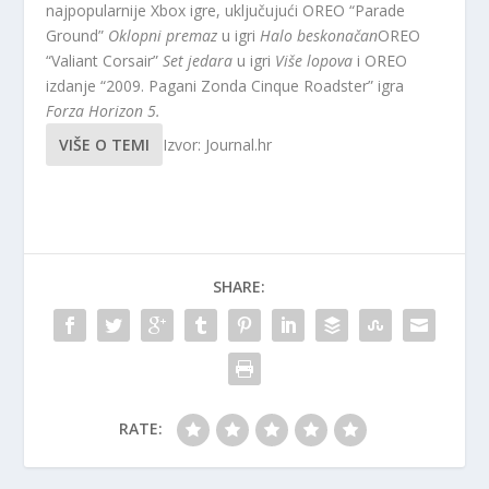
najpopularnije Xbox igre, uključujući OREO “Parade
Ground”
Oklopni premaz
u igri
Halo beskonačan
OREO
“Valiant Corsair”
Set jedara
u igri
Više lopova
i OREO
izdanje “2009. Pagani Zonda Cinque Roadster” igra
Forza Horizon 5.
VIŠE O TEMI
Izvor: Journal.hr
SHARE:
RATE: