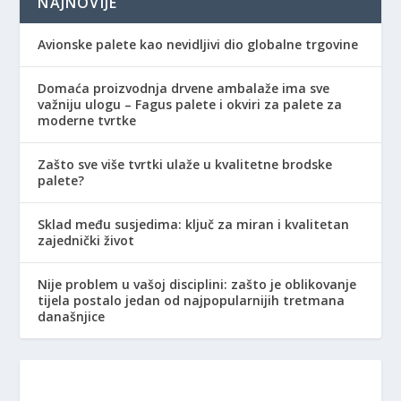
NAJNOVIJE
Avionske palete kao nevidljivi dio globalne trgovine
Domaća proizvodnja drvene ambalaže ima sve
važniju ulogu – Fagus palete i okviri za palete za
moderne tvrtke
Zašto sve više tvrtki ulaže u kvalitetne brodske
palete?
Sklad među susjedima: ključ za miran i kvalitetan
zajednički život
Nije problem u vašoj disciplini: zašto je oblikovanje
tijela postalo jedan od najpopularnijih tretmana
današnjice