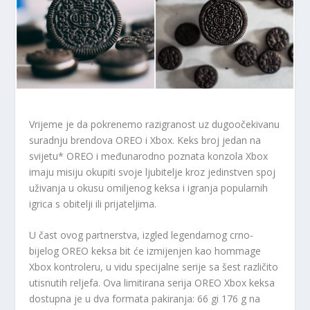
Vrijeme je da pokrenemo razigranost uz dugoočekivanu
suradnju brendova OREO i Xbox. Keks broj jedan na
svijetu* OREO i međunarodno poznata konzola Xbox
imaju misiju okupiti svoje ljubitelje kroz jedinstven spoj
uživanja u okusu omiljenog keksa i igranja popularnih
igrica s obitelji ili prijateljima.
U čast ovog partnerstva, izgled legendarnog crno-
bijelog OREO keksa bit će izmijenjen kao hommage
Xbox kontroleru, u vidu specijalne serije sa šest različito
utisnutih reljefa. Ova limitirana serija OREO Xbox keksa
dostupna je u dva formata pakiranja: 66 gi 176 g na