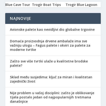
Blue Cave Tour
Trogir Boat Trips
Trogir Blue Lagoon
NAJNOVIJE
Avionske palete kao nevidljivi dio globalne trgovine
Domaća proizvodnja drvene ambalaže ima sve
važniju ulogu – Fagus palete i okviri za palete za
moderne tvrtke
Zašto sve više tvrtki ulaže u kvalitetne brodske
palete?
Sklad među susjedima: ključ za miran i kvalitetan
zajednički život
Nije problem u vašoj disciplini: zašto je oblikovanje
tijela postalo jedan od najpopularnijih tretmana
današnjice