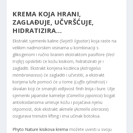
KREMA KOJA HRANI,
ZAGLAĐUJE, UČVRŠĆUJE,
HIDRATIZIRA…
Ekstrakt sjemenki kaline (
Svijetli ligustar
) koja raste na
velikim nadmorskim visinama u kombinaciji s
glikogenom i ručno branim ekstraktom pasiflore (
Veći
trofej
) opskrbiti će kožu kisikom, hidratizirati je i
zagladiti. Ekstrakt korijena kozlinca (
Astragalus
membranaceus
) će zagladiti i učvrstiti, a ekstrakt
korijena lufe pomoći će u tome (
Luffa cylindrica
) i
skvalan koji će smanjiti vidljivost finih linija i bure. Ulje
sjemenki japanske kamelije (
Camellia japonica
) bogat
antioksidansima umiruje kožu i pojačava njenu
otpornost, dok ekstrakt akmele (
Acmella oleracea
)
osigurava trenutni lifting i ima učinak botoksa.
Phyto Nature kisikova krema
možete uvesti u svoju