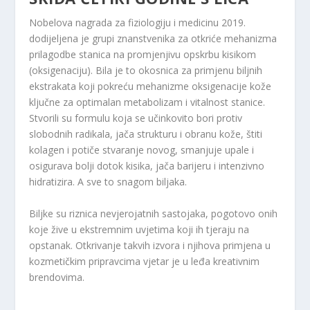
Nobelova nagrada za fiziologiju i medicinu 2019.
dodijeljena je grupi znanstvenika za otkriće mehanizma
prilagodbe stanica na promjenjivu opskrbu kisikom
(oksigenaciju). Bila je to okosnica za primjenu biljnih
ekstrakata koji pokreću mehanizme oksigenacije kože
ključne za optimalan metabolizam i vitalnost stanice.
Stvorili su formulu koja se učinkovito bori protiv
slobodnih radikala, jača strukturu i obranu kože, štiti
kolagen i potiče stvaranje novog, smanjuje upale i
osigurava bolji dotok kisika, jača barijeru i intenzivno
hidratizira. A sve to snagom biljaka.
Biljke su riznica nevjerojatnih sastojaka, pogotovo onih
koje žive u ekstremnim uvjetima koji ih tjeraju na
opstanak. Otkrivanje takvih izvora i njihova primjena u
kozmetičkim pripravcima vjetar je u leđa kreativnim
brendovima.