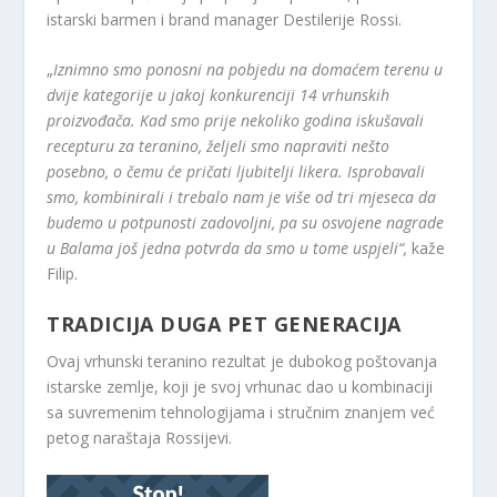
istarski barmen i brand manager Destilerije Rossi.
„
Iznimno smo ponosni na pobjedu na domaćem terenu u
dvije kategorije u jakoj konkurenciji 14 vrhunskih
proizvođača. Kad smo prije nekoliko godina iskušavali
recepturu za teranino, željeli smo napraviti nešto
posebno, o čemu će pričati ljubitelji likera. Isprobavali
smo, kombinirali i trebalo nam je više od tri mjeseca da
budemo u potpunosti zadovoljni, pa su osvojene nagrade
u Balama još jedna potvrda da smo u tome uspjeli“,
kaže
Filip.
TRADICIJA DUGA PET GENERACIJA
Ovaj vrhunski teranino rezultat je dubokog poštovanja
istarske zemlje, koji je svoj vrhunac dao u kombinaciji
sa suvremenim tehnologijama i stručnim znanjem već
petog naraštaja Rossijevi.