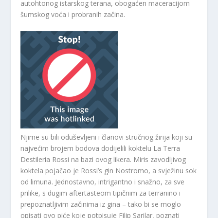
autohtonog istarskog terana, obogaćen maceracijom
šumskog voća i probranih začina.
Njime su bili oduševljeni i članovi stručnog žirija koji su
najvećim brojem bodova dodijelili koktelu La Terra
Destileria Rossi na bazi ovog likera. Miris zavodljivog
koktela pojačao je Rossi’s gin Nostromo, a svježinu sok
od limuna. Jednostavno, intrigantno i snažno, za sve
prilike, s dugim aftertasteom tipičnim za terranino i
prepoznatljivim začinima iz gina – tako bi se moglo
opisati ovo piće koje potpisuje Filip Sarilar, poznati