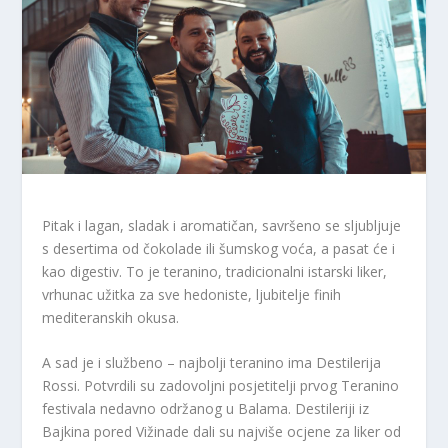
Pitak i lagan, sladak i aromatičan, savršeno se sljubljuje
s desertima od čokolade ili šumskog voća, a pasat će i
kao digestiv. To je teranino, tradicionalni istarski liker,
vrhunac užitka za sve hedoniste, ljubitelje finih
mediteranskih okusa.
A sad je i službeno – najbolji teranino ima Destilerija
Rossi. Potvrdili su zadovoljni posjetitelji prvog Teranino
festivala nedavno održanog u Balama. Destileriji iz
Bajkina pored Vižinade dali su najviše ocjene za liker od