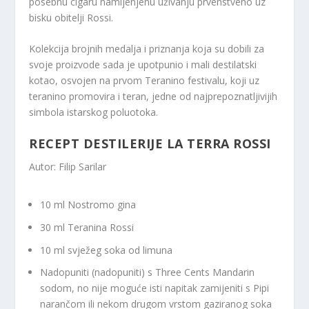
posebnu cigaru namijenjenu uživanju prvenstveno uz
bisku obitelji Rossi.
Kolekcija brojnih medalja i priznanja koja su dobili za
svoje proizvode sada je upotpunio i mali destilatski
kotao, osvojen na prvom Teranino festivalu, koji uz
teranino promovira i teran, jedne od najprepoznatljivijih
simbola istarskog poluotoka.
RECEPT DESTILERIJE LA TERRA ROSSI
Autor: Filip Sarilar
10 ml Nostromo gina
30 ml Teranina Rossi
10 ml svježeg soka od limuna
Nadopuniti (nadopuniti) s Three Cents Mandarin
sodom, no nije moguće isti napitak zamijeniti s Pipi
narančom ili nekom drugom vrstom gaziranog soka