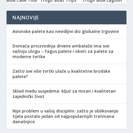
Blue Cave Tour
Trogir Boat Trips
Trogir Blue Lagoon
NAJNOVIJE
Avionske palete kao nevidljivi dio globalne trgovine
Domaća proizvodnja drvene ambalaže ima sve
važniju ulogu – Fagus palete i okviri za palete za
moderne tvrtke
Zašto sve više tvrtki ulaže u kvalitetne brodske
palete?
Sklad među susjedima: ključ za miran i kvalitetan
zajednički život
Nije problem u vašoj disciplini: zašto je oblikovanje
tijela postalo jedan od najpopularnijih tretmana
današnjice