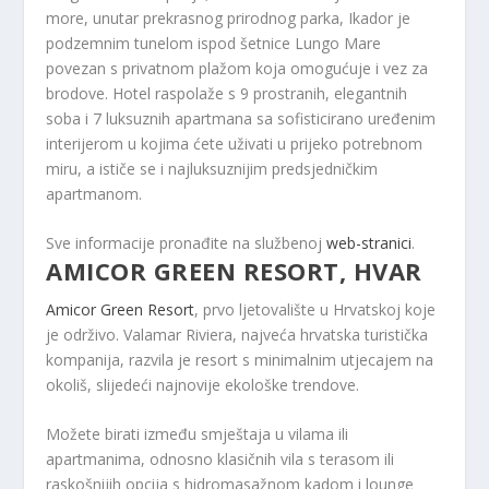
more, unutar prekrasnog prirodnog parka, Ikador je
podzemnim tunelom ispod šetnice Lungo Mare
povezan s privatnom plažom koja omogućuje i vez za
brodove. Hotel raspolaže s 9 prostranih, elegantnih
soba i 7 luksuznih apartmana sa sofisticirano uređenim
interijerom u kojima ćete uživati ​​u prijeko potrebnom
miru, a ističe se i najluksuznijim predsjedničkim
apartmanom.
Sve informacije pronađite na službenoj
web-stranici
.
AMICOR GREEN RESORT, HVAR
Amicor Green Resort
, prvo ljetovalište u Hrvatskoj koje
je održivo. Valamar Riviera, najveća hrvatska turistička
kompanija, razvila je resort s minimalnim utjecajem na
okoliš, slijedeći najnovije ekološke trendove.
Možete birati između smještaja u vilama ili
apartmanima, odnosno klasičnih vila s terasom ili
raskošnijih opcija s hidromasažnom kadom i lounge