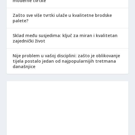
moderne tvrtke
Zašto sve više tvrtki ulaže u kvalitetne brodske
palete?
Sklad među susjedima: ključ za miran i kvalitetan
zajednički život
Nije problem u vašoj disciplini: zašto je oblikovanje
tijela postalo jedan od najpopularnijih tretmana
današnjice