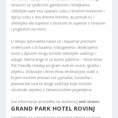
terasom sa sjedećom garniturom i ležaljkama.
Obiteljski suite ima spavaću sobu s bračnim krevetom i
dječju sobu s dva dnevna kreveta, au ponudi su i
obiteljska vila superior s terasom te superior s terasom
i pogledom na more.
U sklopu ljetovališta nalazi se i Aquamar premium
vodeni park s tri bazena, toboganima i atrakcijama.
Gosti s djecom mogu koristiti obiteljske sadržaje i
usluge. Nema brige ni za kućne ljubimce – Wow Wow
Pet Friendly Holiday program nudi im snack, igračku i
zdjelicu. Dobivajte i Wow Wow destinacijski vodič u
kojem možete pronaći sve pješačke, turističke i
planinarske ture te druge sadržaje koje možete
istraživati ​​zajedno s četveronožnim prijateljima.
Sve informacije pronađite na službenoj
web-stranici
.
GRAND PARK HOTEL ROVINJ
Smješten na južnom kraju rovinjske šetnice uz more,