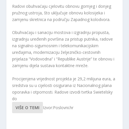
Radovi obuhvaćaju cjelovitu obnovu gornjeg i donjeg
pružnog ustroja, što uključuje obnovu kolosijeka i
zamjenu skretnica na području Zapadnog kolodvora.
Obuhvaćaju i sanaciju mostova i izgradnju propusta,
izgradnju uređenih površina za pristup putnika, radove
na signalno-sigurnosnim i telekomunikacijskim
uređajima, modernizaciju željezničko-cestovnih
prijelaza “Vodovodna” i “Republike Austrije” te obnovu i
zamjenu dijela sustava kontaktne mreže.
Procijenjena vrijednost projekta je 29,2 milijuna eura, a
sredstva su u cijelosti osigurana iz Nacionalnog plana
oporavka i otpornosti. Radove izvodi tvrtka Swietelsky
do
VIŠE O TEMI
Izvor:Poslovni.hr