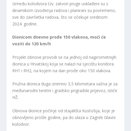
Između kolodvora tzv. zatvori pruge usklađeni su s
dinamikom izvođenja radova i planirani su povremeno,
sve do završetka radova, što se očekuje sredinom
2024. godine.
Dionicom dnevno prođe 150 vlakova, moći će
voziti do 120 km/h
Projekt obnove provodi se na jednoj od najprometnijih
dionica u Hrvatskoj koja se nalazi na sjecištu koridora
RH1 i RH2, na kojem na dan prođe oko 150 vlakova.
Pružna dionica duga iznimno 3,5 kilometara važna je za
međunarodni teretni i gradsko-prigradski prijevoz, ističe
HŽ.
Obnova dionice počinje od stajališta Kustošija, koje je
obnovljeno prošle godine, pa do ulaza u Zagreb Glavni
kolodvor.