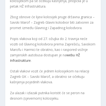
kolosijekom pa se očekuju kašnjenja, priopćila je u
petak HŽ Infrastruktura.
Zbog obnove će lijevi kolosijek pruge državna granica –
Savski Marof – Zagreb Glavni kolodvor biti zatvoren za
promet između Glavnog i Zapadnog kolodvora.
Popis vlakova koji od 27. ožujka do 2. travnja neće
voziti od Glavnog kolodvora prema Zaprešiću, Savskom
Marofu i Harmici te obratno, kao i raspored vožnje
zamjenskih autobusa dostupan je na
webu HŽ
Infrastrukture
.
Ostali vlakovi vozit će jednim kolosijekom na relaciji
Zagreb GK – Savski Marof, a obratno se očekuju
kašnjenja pojedinih vlakova.
Za ulazak i izlazak putnika koristit će se peron na
desnom (sjevernom) kolosijeku.