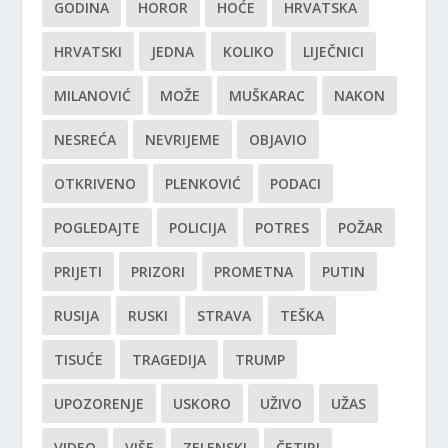
GODINA
HOROR
HOĆE
HRVATSKA
HRVATSKI
JEDNA
KOLIKO
LIJEČNICI
MILANOVIĆ
MOŽE
MUŠKARAC
NAKON
NESREĆA
NEVRIJEME
OBJAVIO
OTKRIVENO
PLENKOVIĆ
PODACI
POGLEDAJTE
POLICIJA
POTRES
POŽAR
PRIJETI
PRIZORI
PROMETNA
PUTIN
RUSIJA
RUSKI
STRAVA
TEŠKA
TISUĆE
TRAGEDIJA
TRUMP
UPOZORENJE
USKORO
UŽIVO
UŽAS
VIDEO
VIŠE
ZELENSKI
ČETIRI