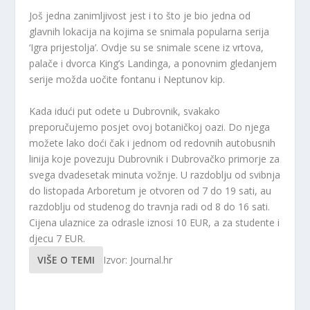
Još jedna zanimljivost jest i to što je bio jedna od
glavnih lokacija na kojima se snimala popularna serija
‘Igra prijestolja’. Ovdje su se snimale scene iz vrtova,
palače i dvorca King’s Landinga, a ponovnim gledanjem
serije možda uočite fontanu i Neptunov kip.
Kada idući put odete u Dubrovnik, svakako
preporučujemo posjet ovoj botaničkoj oazi. Do njega
možete lako doći čak i jednom od redovnih autobusnih
linija koje povezuju Dubrovnik i Dubrovačko primorje za
svega dvadesetak minuta vožnje. U razdoblju od svibnja
do listopada Arboretum je otvoren od 7 do 19 sati, au
razdoblju od studenog do travnja radi od 8 do 16 sati.
Cijena ulaznice za odrasle iznosi 10 EUR, a za studente i
djecu 7 EUR.
VIŠE O TEMI
Izvor: Journal.hr