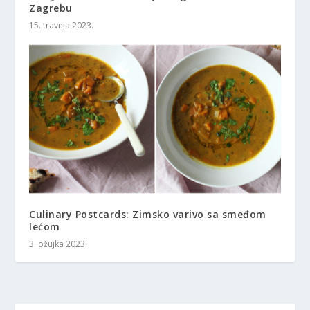
Zagrebu
15. travnja 2023.
Culinary Postcards: Zimsko varivo sa smeđom
lećom
3. ožujka 2023.