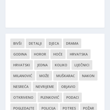
BIVŠI
DETALJI
DJECA
DRAMA
GODINA
HOROR
HOĆE
HRVATSKA
HRVATSKI
JEDNA
KOLIKO
LIJEČNICI
MILANOVIĆ
MOŽE
MUŠKARAC
NAKON
NESREĆA
NEVRIJEME
OBJAVIO
OTKRIVENO
PLENKOVIĆ
PODACI
POGLEDAJTE
POLICIJA
POTRES
POŽAR