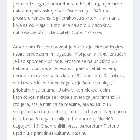
jedan od svega tri arboretuma u Hrvatskoj, a jedini se
nalazi na jadranskoj obali. Osnovan je 1948. na
prostoru renesansnog ljetnikovca s vrtom, na imanju
koje se od kraja 14. stoljeća nalazilo u vlasništvu
dubrovačke plemićke obitelji Gučetić-Gozze.
Arboretum Trsteno poznat je po povijesnim perivojima
i zbirci sredozemnih i egzotičnih biljaka, a 1949. zaštićen
je kao spomenik prirode. Prostire se na približno 25
hektara i obuhvaća renesansni park s ljetnikovcem,
neoromantičarski park s kraja 19. i početka 20. stoljeća,
stari maslinik i prirodnu vegetaciju šume i makije, s
priobalnim stijenama. U okviru kompleksa, osim
ljetnikovca, nalaze se i kapela svetoga Jeronima iz 17.
stoljeća, stara mlinica za masline, akvadukt iz 15.
stoljeća i barokna fontana s rimskim bogom Neptunom
i nimfama. S bogatim biljnim fondom koji čini 465
uzgojenih i 510 samoniklih vrsta, Arboretum Trsteno
ujedinjuje prirodnu i kulturnu baštinu.