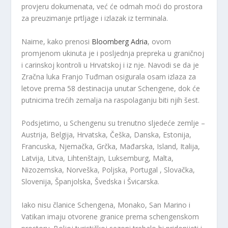
provjeru dokumenata, već će odmah moći do prostora
za preuzimanje prtljage i izlazak iz terminala.
Naime, kako prenosi
Bloomberg Adria
, ovom
promjenom ukinuta je i posljednja prepreka u graničnoj
i carinskoj kontroli u Hrvatskoj i iz nje. Navodi se da je
Zračna luka Franjo Tuđman osigurala osam izlaza za
letove prema 58 destinacija unutar Schengene, dok će
putnicima trećih zemalja na raspolaganju biti njih šest.
Podsjetimo, u Schengenu su trenutno sljedeće zemlje –
Austrija, Belgija, Hrvatska, Češka, Danska, Estonija,
Francuska, Njemačka, Grčka, Mađarska, Island, Italija,
Latvija, Litva, Lihtenštajn, Luksemburg, Malta,
Nizozemska, Norveška, Poljska, Portugal , Slovačka,
Slovenija, Španjolska, Švedska i Švicarska.
Iako nisu članice Schengena, Monako, San Marino i
Vatikan imaju otvorene granice prema schengenskom