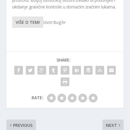
prostoru. Boljoj turističkoj sezoni trebalo bi pridonijeti i
ukidanje granične kontrole u domaćim zračnim lukama.
VIŠE O TEMI
Izvor:Bug.hr
SHARE:
RATE:
PREVIOUS
NEXT