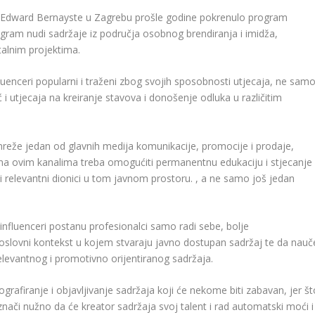
te Edward Bernayste u Zagrebu prošle godine pokrenulo program
ogram nudi sadržaje iz područja osobnog brendiranja i imidža,
italnim projektima.
fluenceri popularni i traženi zbog svojih sposobnosti utjecaja, ne sam
 i utjecaja na kreiranje stavova i donošenje odluka u različitim
reže jedan od glavnih medija komunikacije, promocije i prodaje,
j na ovim kanalima treba omogućiti permanentnu edukaciju i stjecanje
ski relevantni dionici u tom javnom prostoru. , a ne samo još jedan
influenceri postanu profesionalci samo radi sebe, bolje
oslovni kontekst u kojem stvaraju javno dostupan sadržaj te da nauč
elevantnog i promotivno orijentiranog sadržaja.
rafiranje i objavljivanje sadržaja koji će nekome biti zabavan, jer št
 znači nužno da će kreator sadržaja svoj talent i rad automatski moći i