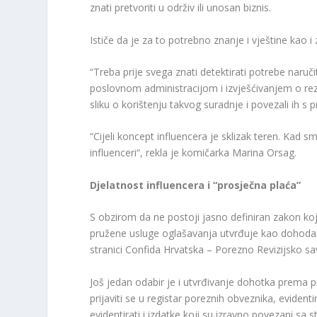
znati pretvoriti u održiv ili unosan biznis.
Ističe da je za to potrebno znanje i vještine kao i
“Treba prije svega znati detektirati potrebe naruči
poslovnom administracijom i izvješćivanjem o rezul
sliku o korištenju takvog suradnje i povezali ih s 
“Cijeli koncept influencera je sklizak teren. Kad smo
influenceri“, rekla je komičarka Marina Orsag.
Djelatnost influencera i “prosječna plaća”
S obzirom da ne postoji jasno definiran zakon koji
pružene usluge oglašavanja utvrđuje kao dohodak 
stranici Confida Hrvatska – Porezno Revizijsko sa
Još jedan odabir je i utvrđivanje dohotka prema 
prijaviti se u registar poreznih obveznika, evidenti
evidentirati i izdatke koji su izravno povezani sa 