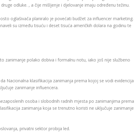
druge odluke. , a čije mišljenje i djelovanje imaju određenu težinu.
sto oglašivača planiralo je povećati budžet za influencer marketing.
aveli su između tisuću i deset tisuća američkih dolara na godinu te
to zanimanje polako dobiva i formalnu notu, iako još nije službeno
da Nacionalna klasifikacija zanimanja prema kojoj se vodi evidencija
ljučuje zanimanje influencera.
u nezaposlenih osoba i slobodnih radnih mjesta po zanimanjima prema
klasifikacija zanimanja koja se trenutno koristi ne uključuje zanimanje
lovanja, privatni sektor probija led.