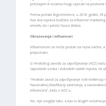
položajem ili vezama mogu utjecati na poslovne i 
Prema portalu Bigcommerce, u 2018. godini, 39 po
Kao dva najveća budžeta za influencer marketing n
između sto i petsto tisuća dolara.
Obrazovanje i influenceri
Influencerom se može postati na razne načine, a 
prepoznato.
Iz Hrvatskog zavoda za zapošljavanje (HZZ) kažu 
zaposlenih osoba i slobodnih radnih mjesta, ne uk
“Hrvatski zavod za zapošljavanje vodi evidencij
Nacionalnoj klasifikaciji zanimanja, a nacionalna 
influencera”, kažu u HZZ-u.
No, nije svugdje tako, a kao iu drugim vrstama pos