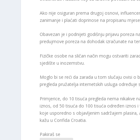
Ako nije osiguran prema drugoj osnovi, influencer
zanimanje i plaćati doprinose na propisanu mjes
Obavezan je i podnijeti godišnju prijavu poreza 
predujmove poreza na dohodak izračunate na tem
Fizičke osobe na sličan način mogu ostvariti za
sjedište u inozemstvu.
Moglo bi se reći da zarada u tom slučaju ovisi o 
pregleda pružatelja internetskih usluga određuje 
Primjerice, do 10 tisuća pregleda nema nikakve n
iznos, od 50 tisuća do 100 tisuća određen iznos i
koje usporedno s objavljenim sadržajem plasira, a 
kažu u Confida Croatia.
Pakiraš se