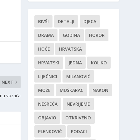
BIVŠI
DETALJI
DJECA
DRAMA
GODINA
HOROR
HOĆE
HRVATSKA
HRVATSKI
JEDNA
KOLIKO
LIJEČNICI
MILANOVIĆ
NEXT
MOŽE
MUŠKARAC
NAKON
pinu vozača
NESREĆA
NEVRIJEME
OBJAVIO
OTKRIVENO
PLENKOVIĆ
PODACI