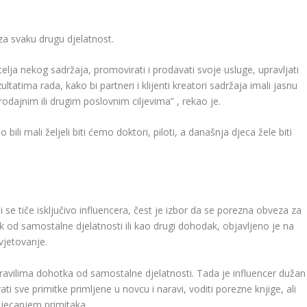
 za svaku drugu djelatnost.
telja nekog sadržaja, promovirati i prodavati svoje usluge, upravljati
tatima rada, kako bi partneri i klijenti kreatori sadržaja imali jasnu
prodajnim ili drugim poslovnim ciljevima” , rekao je.
 bili mali željeli biti ćemo doktori, piloti, a današnja djeca žele biti
 se tiče isključivo influencera, čest je izbor da se porezna obveza za
od samostalne djelatnosti ili kao drugi dohodak, objavljeno je na
vjetovanje.
pravilima dohotka od samostalne djelatnosti. Tada je influencer dužan
rati sve primitke primljene u novcu i naravi, voditi porezne knjige, ali
stjecanjem primitaka.