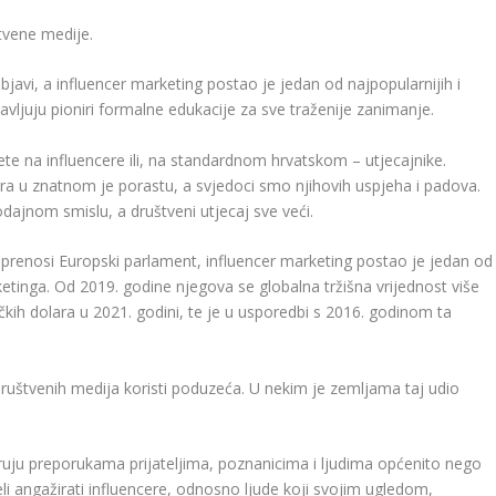
tvene medije.
javi, a influencer marketing postao je jedan od najpopularnijih i
javljuju pioniri formalne edukacije za sve traženije zanimanje.
 ćete na influencere ili, na standardnom hrvatskom – utjecajnike.
era u znatnom je porastu, a svjedoci smo njihovih uspjeha i padova.
dajnom smislu, a društveni utjecaj sve veći.
renosi Europski parlament, influencer marketing postao je jedan od
rketinga. Od 2019. godine njegova se globalna tržišna vrijednost više
čkih dolara u 2021. godini, te je u usporedbi s 2016. godinom ta
ruštvenih medija koristi poduzeća. U nekim je zemljama taj udio
jeruju preporukama prijateljima, poznanicima i ljudima općenito nego
i angažirati influencere, odnosno ljude koji svojim ugledom,