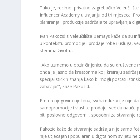
Tako je, recimo, privatno zagrebačko Veleučiliš
Influencer Academy u trajanju od tri mjeseca. Pr
planiranja i produkcije sadržaja te upravljanja dig
Ivan Pakozid s Veleučilišta Bernays kaže da su in
u kontekstu promocije i prodaje robe i usluga, već
sferama života. .
„Ako uzmemo u obzir činjenicu da su društvene m
onda je jasno da kreatorima koji kreiraju sadrža
specijalističkih znanja kako bi mogli postati istin
zabavljač”, kaže Pakozid.
Prema njegovim riječima, svrha edukacije nije da 
samopromocije i vlastite prodaje, već da nauče p
biti poslovno odgovorni , sposobni za stvaranje r
Pakozid kaže da stvaranje sadržaja nije samo fotog
nije utjecajan i popularan u digitalnom svijetu ne