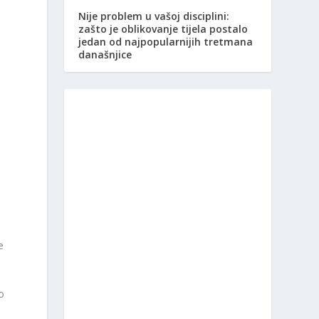
Nije problem u vašoj disciplini:
zašto je oblikovanje tijela postalo
jedan od najpopularnijih tretmana
današnjice
o
e
o