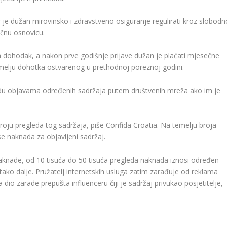
 je dužan mirovinsko i zdravstveno osiguranje regulirati kroz slobodn
ečnu osnovicu.
na dohodak, a nakon prve godišnje prijave dužan je plaćati mjesečne
elju dohotka ostvarenog u prethodnoj poreznoj godini.
radu objavama određenih sadržaja putem društvenih mreža ako im je
broju pregleda tog sadržaja, piše Confida Croatia. Na temelju broja
se naknada za objavljeni sadržaj.
aknade, od 10 tisuća do 50 tisuća pregleda naknada iznosi određen
 tako dalje. Pružatelj internetskih usluga zatim zarađuje od reklama
dio zarade prepušta influenceru čiji je sadržaj privukao posjetitelje,