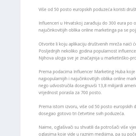
Više od 50 posto europskih poduzeća koristi druš
Influenceri u Hrvatskoj zarađuju do 300 eura po ob
najučinkovitijih oblika online marketinga pa se po
Otvorite li koju aplikaciju društvenih mreža naići
Posljednjih nekoliko godina popularnost influenc
Njihova uloga sve je značajnija u marketinško-pro
Prema podacima Influencer Marketing Huba koje p
najpopularnijih i najučinkovitijih oblika online ma
nego udvostručila dosegnuvši 13,8 milijardi ameri
vrijednost porasla za 700 posto.
Prema istom izvoru, više od 50 posto europskih d
dosegao gotovo tri četvrtine svih poduzeća.
Naime, oglašivači su shvatili da potrošači više v
oglasima koje vide u raznim medijima, pa su počel