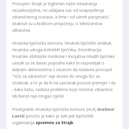
Prosvjed i štrajk je legitiman način iskazivanja
nezadovoljstva, no udaljava nas od unaprjeđenja
zdravstvenog sustava, a time i od samih pacijenata”,
istaknuli su u kratkom priopćenju. iz Ministarstva
zdravstva.
Hrvatska liječnička komora, Hrvatski liječnički sindikat,
Hrvatska udruga bolničkih liječnika, Koordinacija
hrvatske obiteljske medicine i Inicijativa mladih liječnika
sastali su se danas popodne kako bi raspravljali o
daljnjim aktivnostima s obzirom da nedavna prosvjed
“SOS za zdravstvo” nije doveo do onoga što su
očekivali, a to je da ih na sastanak pozove premijer i da
, kako kažu, sasluša probleme koje ministar zdravstva
Vili Beroš nije mogao riješiti.
Predsjednik Hrvatske liječničke komore (HLK)
Krešimir
Luetić
poručio je kako je svih pet liječničkih
organizacija
spremno za štrajk
.