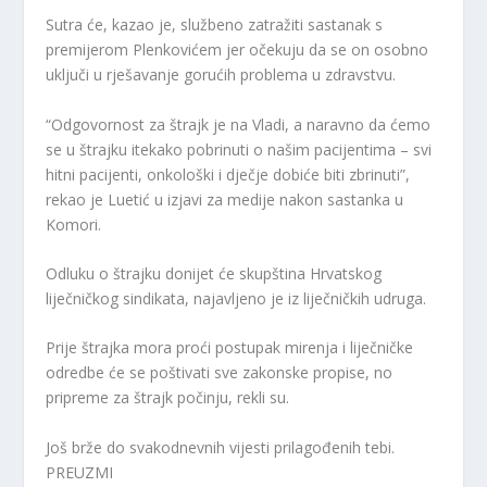
Sutra će, kazao je, službeno zatražiti sastanak s
premijerom Plenkovićem jer očekuju da se on osobno
uključi u rješavanje gorućih problema u zdravstvu.
“Odgovornost za štrajk je na Vladi, a naravno da ćemo
se u štrajku itekako pobrinuti o našim pacijentima – svi
hitni pacijenti, onkološki i dječje dobiće biti zbrinuti”,
rekao je Luetić u izjavi za medije nakon sastanka u
Komori.
Odluku o štrajku donijet će skupština Hrvatskog
liječničkog sindikata, najavljeno je iz liječničkih udruga.
Prije štrajka mora proći postupak mirenja i liječničke
odredbe će se poštivati ​​sve zakonske propise, no
pripreme za štrajk počinju, rekli su.
Još brže do svakodnevnih vijesti prilagođenih tebi.
PREUZMI