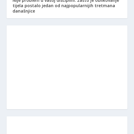
Nije problem u vašoj disciplini: zašto je oblikovanje
tijela postalo jedan od najpopularnijih tretmana
današnjice