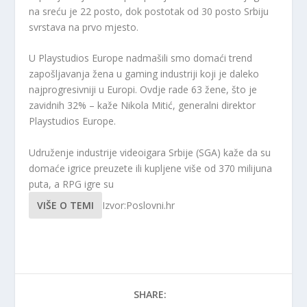
na sreću je 22 posto, dok postotak od 30 posto Srbiju
svrstava na prvo mjesto.
U Playstudios Europe nadmašili smo domaći trend
zapošljavanja žena u gaming industriji koji je daleko
najprogresivniji u Europi. Ovdje rade 63 žene, što je
zavidnih 32% – kaže Nikola Mitić, generalni direktor
Playstudios Europe.
Udruženje industrije videoigara Srbije (SGA) kaže da su
domaće igrice preuzete ili kupljene više od 370 milijuna
puta, a RPG igre su
VIŠE O TEMI
Izvor:Poslovni.hr
SHARE: